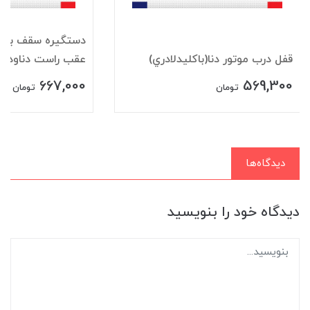
دستگيره سقف باقلا
قفل درب موتور دنا(باکليدلادري)
عقب راست دناودنا+
667,000
569,300
تومان
تومان
دیدگاه‌ها
دیدگاه خود را بنویسید