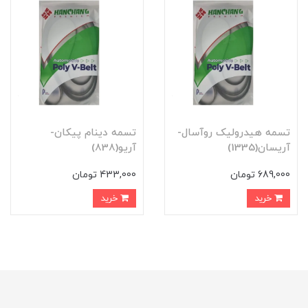
تسمه هيدروليک روآسال-
تسمه دينام پيکان-
آريسان(1335)
آريو(838)
689,000 تومان
433,000 تومان
خرید
خرید