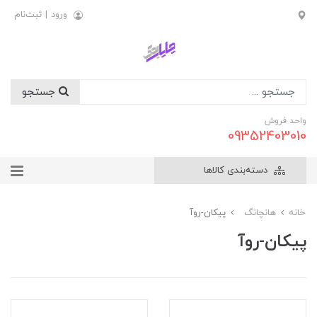
ورود
|
ثبت‌نام
جستجو
واحد فروش
09352403010
دسته‌بندی کالاها
خانه
هانچانگ
پیکان-روآ
پیکان-روآ