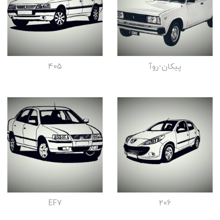
پیکان-روآ
405
EF7
206