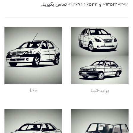
09352403010 و 09367446533 تماس بگیرید.
پراید-تیبا
L90