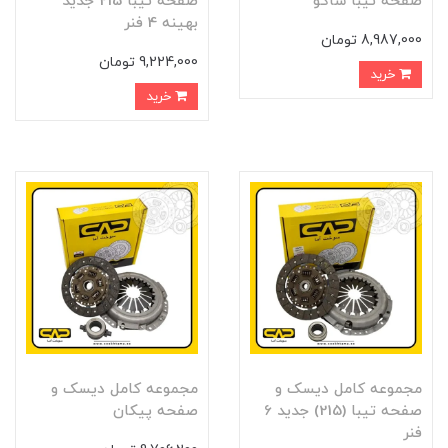
صفحه تيبا ساکو
صفحه تيبا 215 جديد
بهينه 4 فنر
8,987,000 تومان
9,224,000 تومان
خرید
خرید
مجموعه کامل ديسک و
مجموعه کامل ديسک و
صفحه تيبا (215) جدید 6
صفحه پيکان
فنر