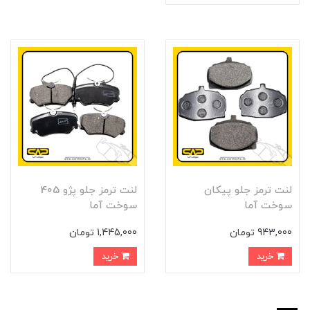
لنت ترمز جلو پيکان
لنت ترمز جلو پژو 405
سوخت آما
سوخت آما
943,000 تومان
1,445,000 تومان
خرید
خرید