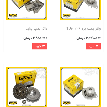
واتر پمپ پژو 206 TU3
واتر پمپ پرايد
3,078,000 تومان
2,880,000 تومان
خرید
خرید