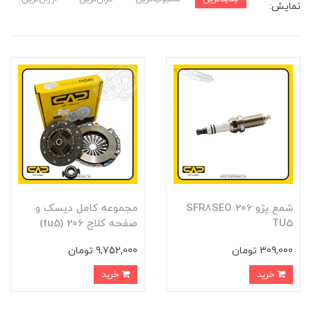
نمایش:
شمع پژو 206 SFR8SEO
مجموعه کامل ديسک و
TU5
صفحه کلاچ 206 (tu5)
309,000 تومان
9,752,000 تومان
خرید
خرید