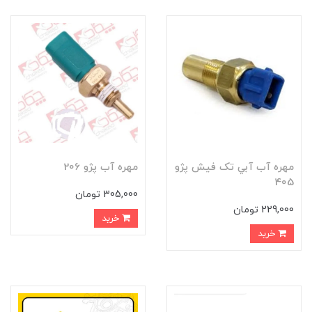
مهره آب آبي تک فيش پژو
مهره آب پژو 206
405
305,000 تومان
229,000 تومان
خرید
خرید