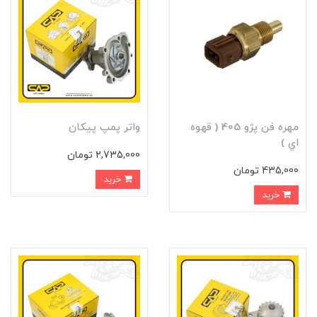
مهره فن پژو 405 ( قهوه
واتر پمپ پيکان
اي )
2,735,000 تومان
435,000 تومان
خرید
خرید