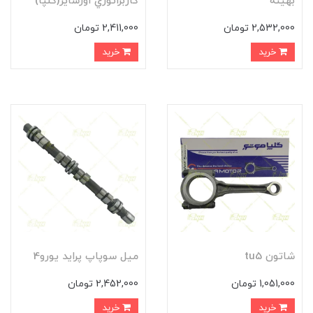
بهينه
کاربراتوري اورسايز(گلپا)
2,532,000 تومان
2,411,000 تومان
خرید
خرید
شاتون tu5
میل سوپاپ پراید یورو4
1,051,000 تومان
2,452,000 تومان
خرید
خرید