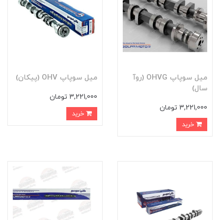
ميل سوپاپ OHVG (روآ
ميل سوپاپ OHV (پيکان)
سال)
3,221,000 تومان
3,221,000 تومان
خرید
خرید