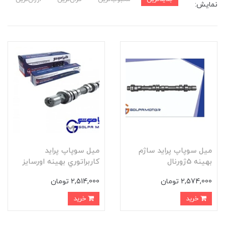
نمایش:
ميل سوپاپ پرايد ساژم
ميل سوپاپ پرايد
بهينه 5ژورنال
کاربراتوري بهينه اورسايز
2,574,000 تومان
2,514,000 تومان
خرید
خرید