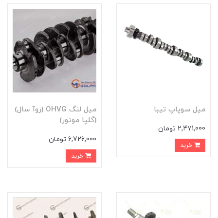
میل سوپاپ تیبا
ميل لنگ OHVG (روآ سال)
(گلپا موتور)
2,471,000 تومان
6,726,000 تومان
خرید
خرید