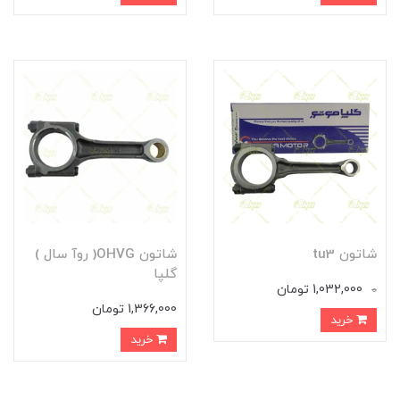
شاتون tu3
شاتون OHVG( روآ سال )
گلپا
1,032,000 تومان
0
1,366,000 تومان
خرید
خرید