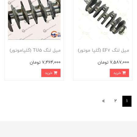
ميل لنگ EF7 (گلپا موتور)
میل لنگ TU5 (گلپاموتور)
7,587,000 تومان
7,464,000 تومان
خرید
خرید
2
1