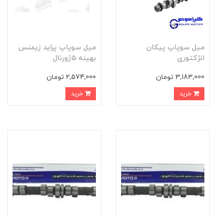
میل سوپاپ پیکان
میل سوپاپ پراید زیمنس
انژکتوری
بهینه 5ژورنال
3,183,000 تومان
2,574,000 تومان
خرید
خرید