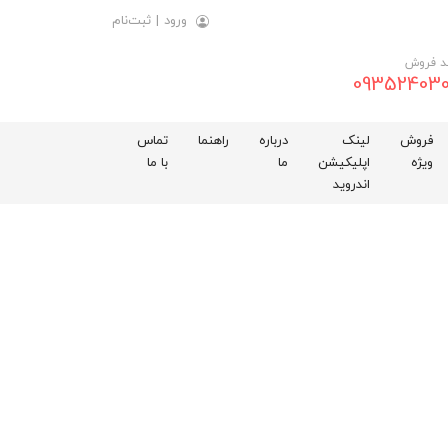
ورود
|
ثبت‌نام
د فروش
093524030
فروش
لینک
درباره
راهنما
تماس
ویژه
اپلیکیشن
ما
با ما
اندروید