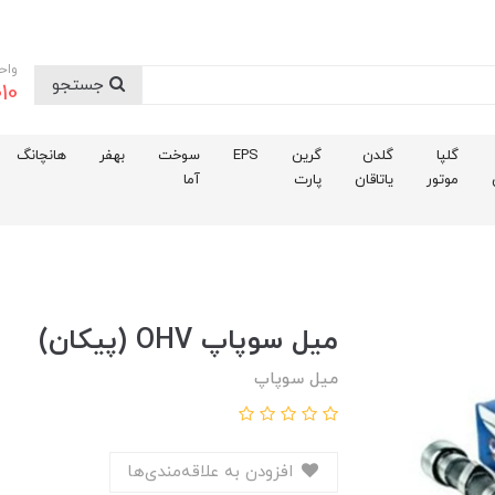
واح
جستجو
10
گلپا
گلدن
گرین
EPS
سوخت
بهفر
هانچانگ
موتور
یاتاقان
پارت
آما
ميل سوپاپ OHV (پيکان)
میل سوپاپ
افزودن به علاقه‌مندی‌ها