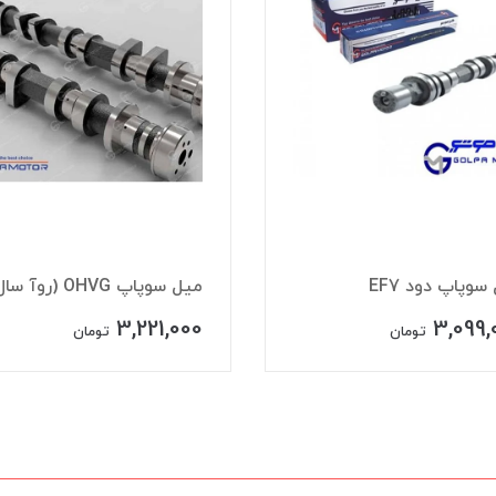
سوپاپ دود EF7
ميل سوپاپ OHVG (روآ سال)
3,221,000
3,099,
تومان
تومان