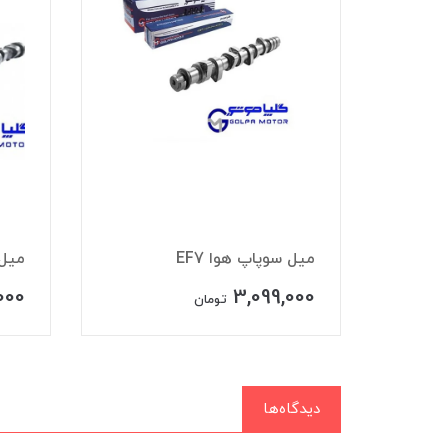
وري
ميل سوپاپ هوا EF7
ميل 
000
3,099,000
تومان
دیدگاه‌ها