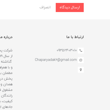
ارسال دیدگاه
انصراف
ارتباط با ما
درباره ما
09352403010
شرکت پخش
Chaparyadak6@gmail.com
گذاشته و
و با همرا
مطمئن بو
پخش در ا
همدان و 
مشغول فع
رانندگان ه
کیفیت، با
جادهای ای