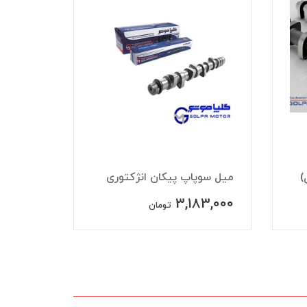
میل سوپ
میل سوپاپ پیکان انژکتوری
بهینه 5ژورنال
74,000
3,183,000
تومان