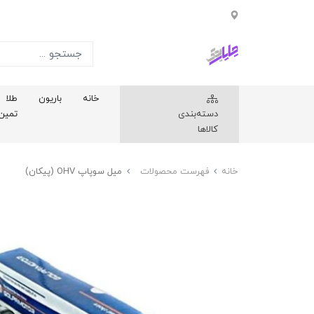
خانه
باریون
طلا
دسته‌بندی
تمین
کالاها
خانه
فهرست محصولات
ميل سوپاپ OHV (پيکان)