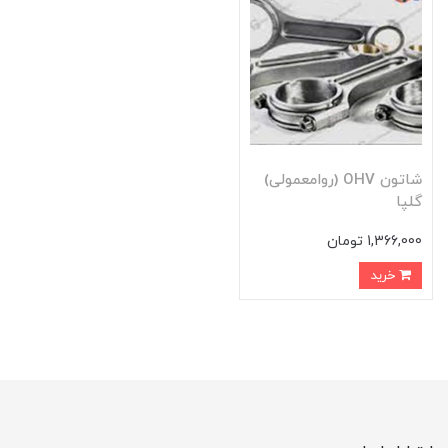
شاتون OHV (روامعمولی)
گلپا
1,366,000 تومان
خرید