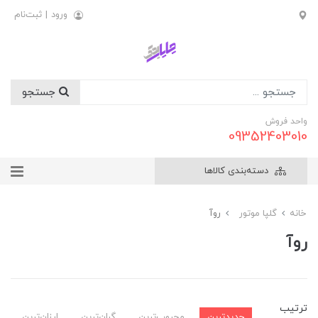
ورود
|
ثبت‌نام
جستجو
واحد فروش
09352403010
دسته‌بندی کالاها
خانه
گلپا موتور
روآ
روآ
ترتیب
جدیدترین
محبوب‌ترین
گران‌ترین
ارزان‌ترین