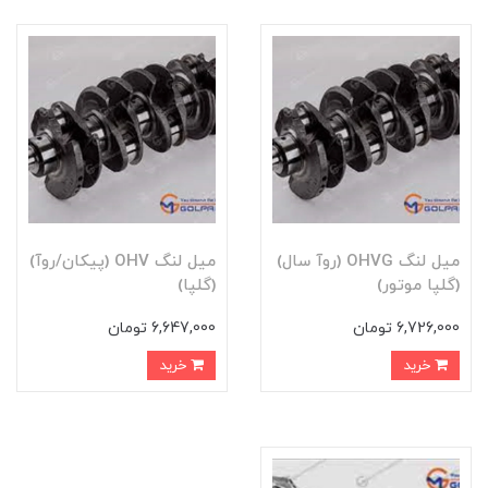
ميل لنگ OHVG (روآ سال)
ميل لنگ OHV (پيکان/روآ)
(گلپا موتور)
(گلپا)
6,726,000 تومان
6,647,000 تومان
خرید
خرید