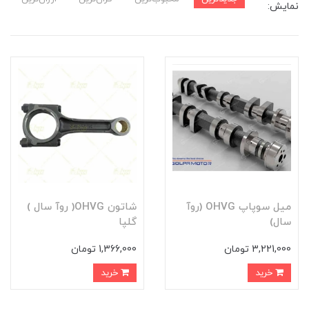
نمایش:
ميل سوپاپ OHVG (روآ
شاتون OHVG( روآ سال )
سال)
گلپا
3,221,000 تومان
1,366,000 تومان
خرید
خرید