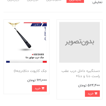
نمایش:
دستگيره داخل درب عقب
جک کاپوت دنا(درجه1)
راست دنا و دنا+
621,000 تومان
524,400 تومان
خرید
خرید