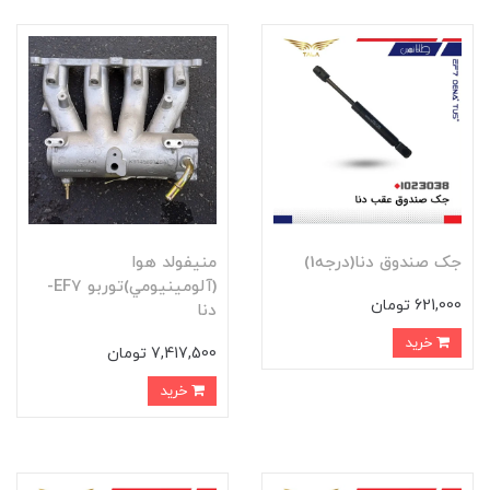
جک صندوق دنا(درجه1)
منيفولد هوا
(آلومينيومي)توربو EF7-
621,000 تومان
دنا
خرید
7,417,500 تومان
خرید