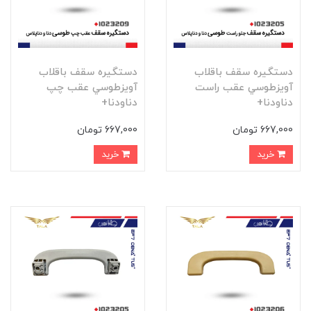
دستگيره سقف باقلاب
دستگيره سقف باقلاب
آويزطوسي عقب راست
آويزطوسي عقب چپ
دناودنا+
دناودنا+
667,000 تومان
667,000 تومان
خرید
خرید