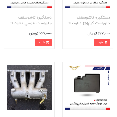
دستگيره تاشوسقف
دستگيره تاشوسقف
جلوراست کرم(بژ) دناودنا+
جلوراست طوسي دناودنا+
667,000 تومان
667,000 تومان
خرید
خرید