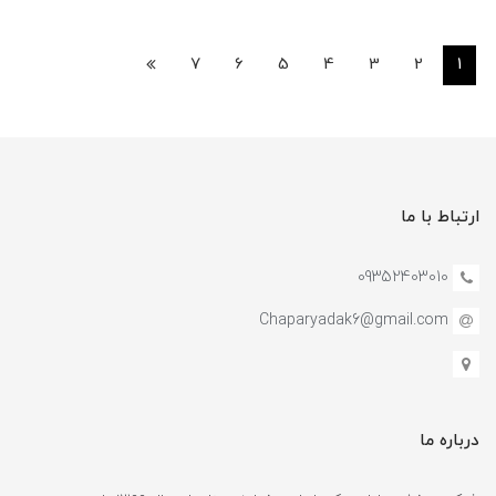
7
6
5
4
3
2
1
ارتباط با ما
09352403010
Chaparyadak6@gmail.com
درباره ما