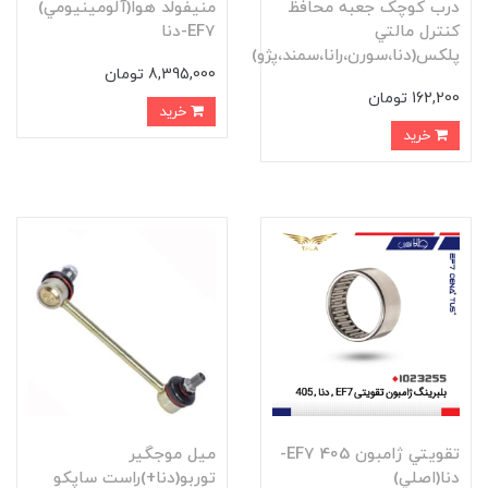
درب کوچک جعبه محافظ
منيفولد هوا(آلومينيومي)
کنترل مالتي
EF7-دنا
پلکس(دنا،سورن،رانا،سمند،پژو)
8,395,000 تومان
162,200 تومان
خرید
خرید
تقويتي ژامبون 405 EF7-
ميل موجگير
دنا(اصلي)
توربو(دنا+)راست ساپکو