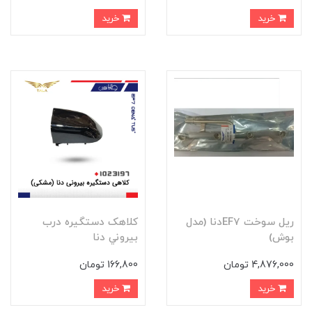
خرید
خرید
ريل سوخت EF7دنا (مدل
کلاهک دستگيره درب
بوش)
بيروني دنا
4,876,000 تومان
166,800 تومان
خرید
خرید