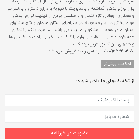
شرکت پخش چاپار یدک با یاری خداوند منان از سال ۱۳۹۹ پا به عرصه
بازار لوازم یدکی گذاشته و بامدیریت با تجربه و دارای دانش و با همراهی
و همکاری جوانان تازه نفس و با مطمئن بودن از کیفیت لوازم یدکی
مورد پخش در این مجموعه در جغرافیای استان همدان و شهرستانهای
استان های همجوار مشغول فعالیت می باشد. به امید اینکه رانندگان
همه خودرو ها با استفاده از لوازم با کیفیت، با خیالی راحت در خیابان ها
و جادهای این کشور عزیز تردد کنند.
09352403010 خط ارتباطی واحد فروش می‌باشد.
اطلاعات بیش‌تر
از تخفیف‌های ما باخبر شوید:
عضویت در خبرنامه