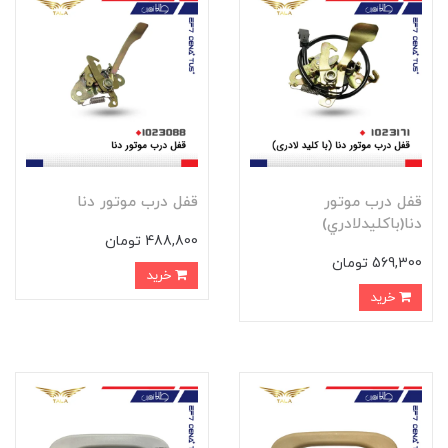
قفل درب موتور
قفل درب موتور دنا
دنا(باکليدلادري)
488,800 تومان
569,300 تومان
خرید
خرید