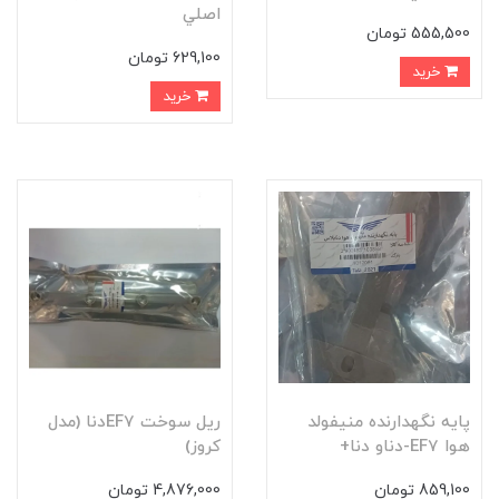
اصلي
555,500 تومان
629,100 تومان
خرید
خرید
پايه نگهدارنده منيفولد
ريل سوخت EF7دنا (مدل
هوا EF7-دناو دنا+
کروز)
859,100 تومان
4,876,000 تومان