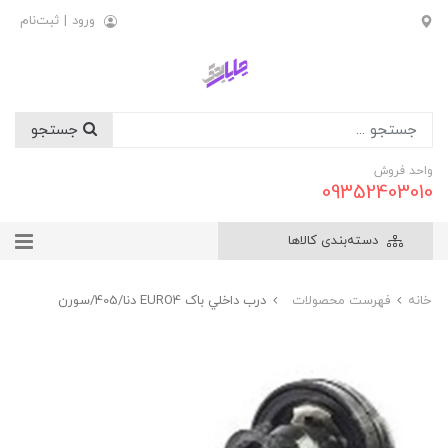
ورود
|
ثبت‌نام
جستجو
واحد فروش
09352403010
دسته‌بندی کالاها
خانه
فهرست محصولات
درب داخلي باک EURO4 دنا/405/سورن