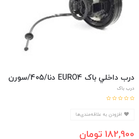
درب داخلي باک EURO4 دنا/405/سورن
درب باک
افزودن به علاقه‌مندی‌ها
182,900
تومان