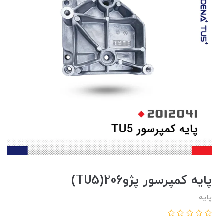
پايه کمپرسور پژو206(TU5)
پایه