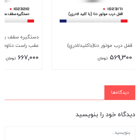
دستگيره سقف باقلا
قفل درب موتور دنا(باکليدلادري)
عقب راست دناودنا+
667,000
569,300
تومان
تومان
دیدگاه‌ها
دیدگاه خود را بنویسید