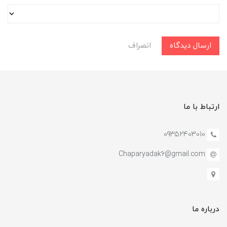
ارسال دیدگاه
انصراف
ارتباط با ما
09352403010
Chaparyadak6@gmail.com
درباره ما