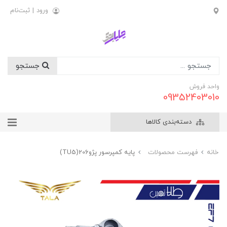
ورود
|
ثبت‌نام
جستجو
واحد فروش
09352403010
دسته‌بندی کالاها
خانه
فهرست محصولات
پايه کمپرسور پژو206(TU5)