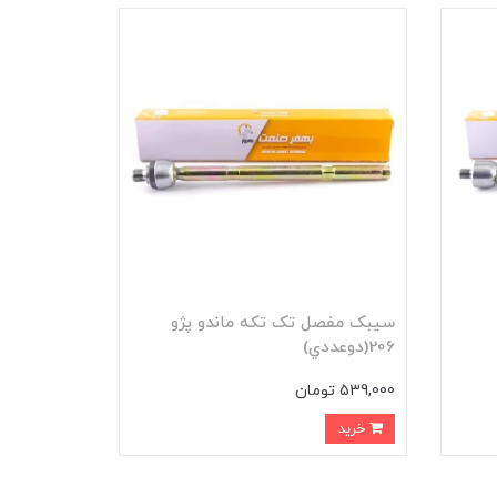
سيبک مفصل تک تکه ماندو پژو
206(دوعددي)
539,000 تومان
خرید