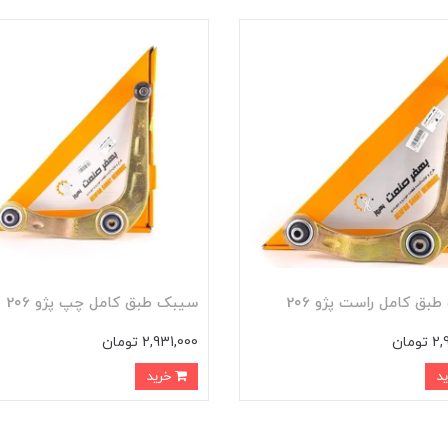
بق کامل راست پژو 206
سيبک طبق کامل چپ پژو 206
ومان
2,931,000 تومان
خرید