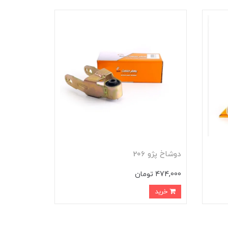
دوشاخ پژو 206
474,000 تومان
خرید