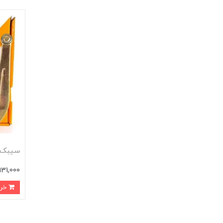
سيبک ط
2,931,000 ت
خرید