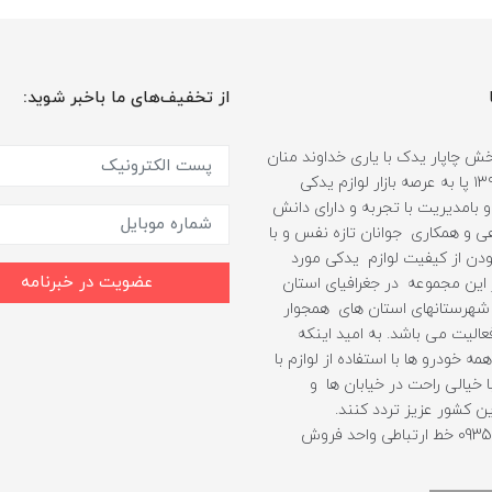
از تخفیف‌های ما باخبر شوید:
 چاپار یدک با یاری خداوند منان
از سال ۱۳۹۹ پا به عرصه بازار لوازم یدکی
 بامدیریت با تجربه و دارای دانش
هی و همکاری جوانان تازه نفس و با
دن از کیفیت لوازم یدکی مورد
عضویت در خبرنامه
ین مجموعه در جغرافیای استان
شهرستانهای استان های همجوار
الیت می باشد. به امید اینکه
مه خودرو ها با استفاده از لوازم با
 خیالی راحت در خیابان ها و
ن کشور عزیز تردد کنند.
09352403010 خط ارتباطی واحد فروش