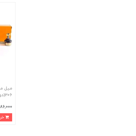
ميل مو
206(دوعددي)
486,000 توم
خرید