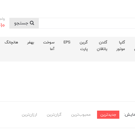
واح
جستجو
10
گلپا
گلدن
گرین
EPS
سوخت
بهفر
هانچانگ
موتور
یاتاقان
پارت
آما
مایش:
جدیدترین
محبوب‌ترین
گران‌ترین
ارزان‌ترین