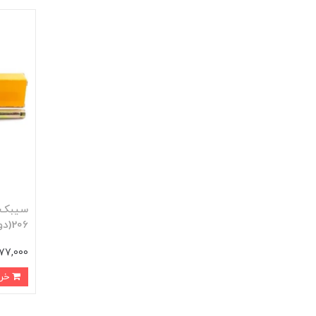
سيبک 
206(دوعددي)
577,000 توم
خرید