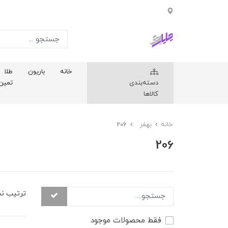
خانه
باریون
طلا
دسته‌بندی
تمین
کالاها
خانه
بهفر
206
206
ترتیب ن
فقط محصولات موجود