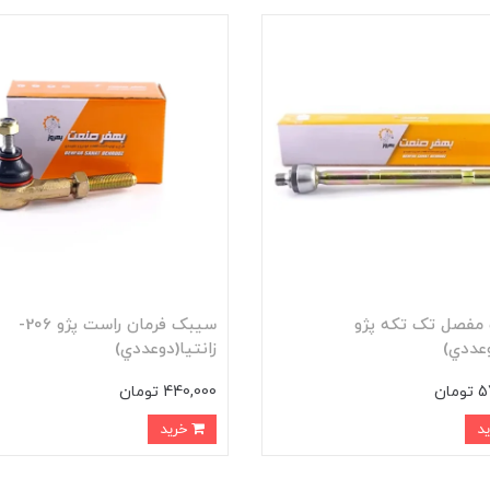
مفصل تک تکه پژو
سيبک فرمان راست پژو 206-
زانتيا(دوعددي)
ان
440,000 تومان
خرید