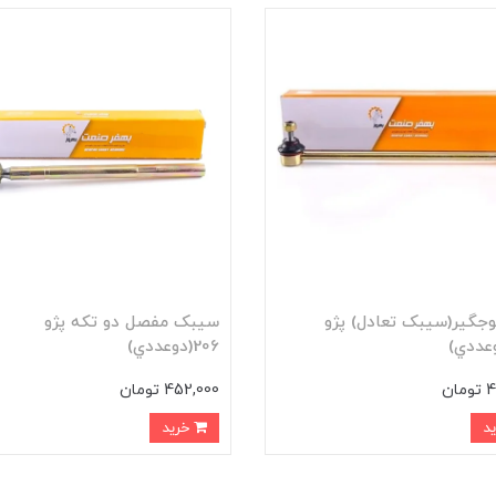
جگير(سيبک تعادل) پژو
سيبک مفصل دو تکه پژو
206(دوعددي)
ان
452,000 تومان
خرید