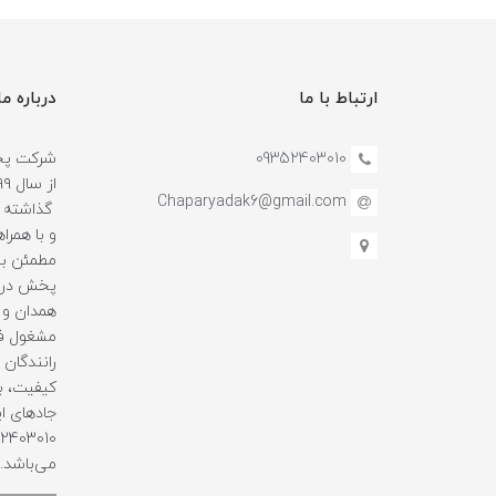
ارتباط با ما
درباره ما
09352403010
شرکت پخش
Chaparyadak6@gmail.com
گذاشته و
و با همرا
مطمئن بو
پخش در ا
همدان و 
مشغول فع
رانندگان ه
کیفیت، با
جادهای ای
می‌باشد.