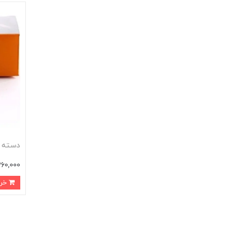
دسته مو
360,000 توم
خرید