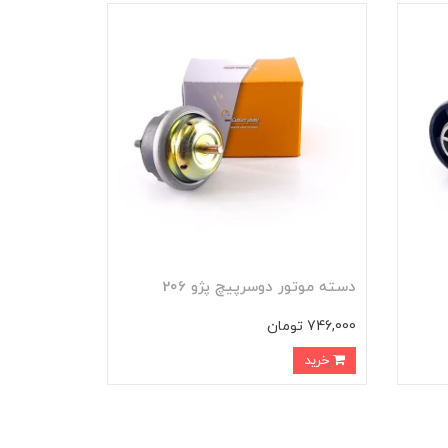
دسته موتور دوسرپيچ پژو 206
746,000 تومان
خرید