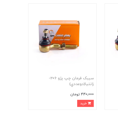
سيبک فرمان چپ پژو 206-
زانتيا(دوعددي)
440,000 تومان
خرید