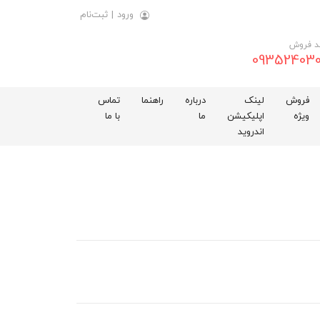
ورود
|
ثبت‌نام
د فروش
093524030
فروش
لینک
درباره
راهنما
تماس
ویژه
اپلیکیشن
ما
با ما
اندروید