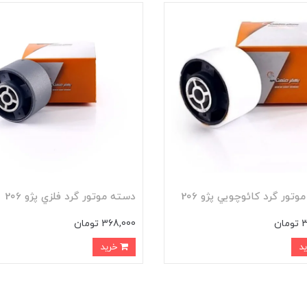
تور گرد کائوچويي پژو 206
دسته موتور گرد فلزي پژو 206
ان
368,000 تومان
خرید