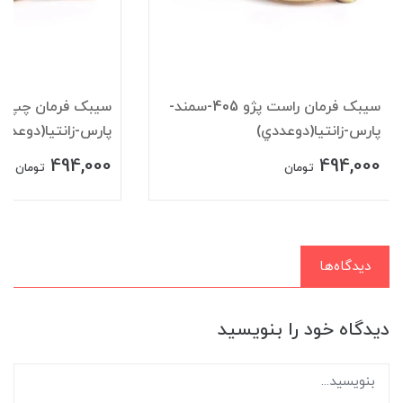
سيبک فرمان راست پژو 405-سمند-
پارس-زانتيا(دوعددي)
پارس-زانتيا(دوعددي
494,000
494,000
تومان
تومان
دیدگاه‌ها
دیدگاه خود را بنویسید