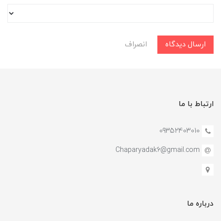
ارسال دیدگاه
انصراف
ارتباط با ما
09352403010
Chaparyadak6@gmail.com
درباره ما