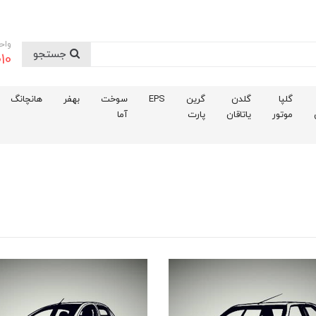
واح
جستجو
10
گلپا
گلدن
گرین
EPS
سوخت
بهفر
هانچانگ
موتور
یاتاقان
پارت
آما