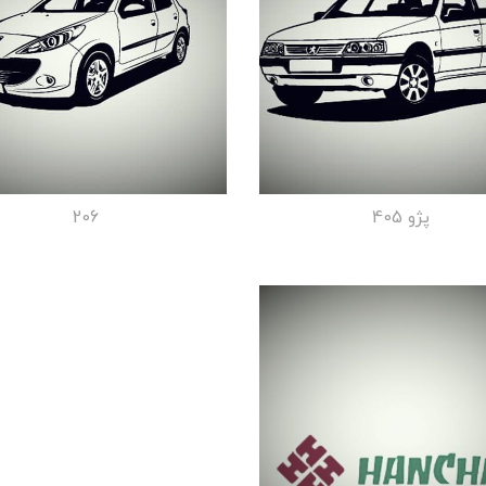
پژو 405
206