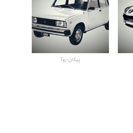
پیکان-روآ