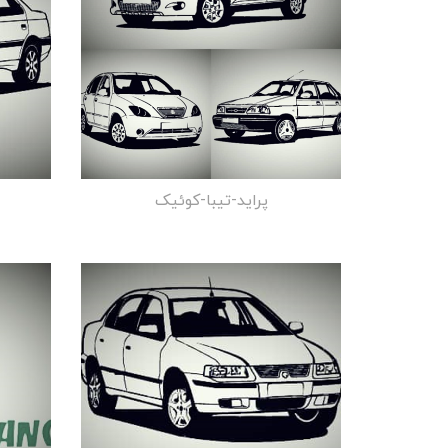
پراید-تیبا-کوئیک