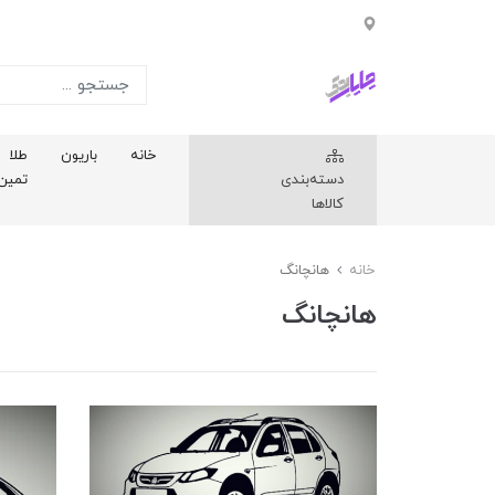
خانه
باریون
طلا
دسته‌بندی
تمین
کالاها
خانه
هانچانگ
هانچانگ