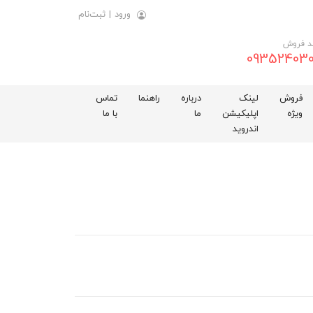
ورود
|
ثبت‌نام
د فروش
093524030
فروش
لینک
درباره
راهنما
تماس
ویژه
اپلیکیشن
ما
با ما
اندروید