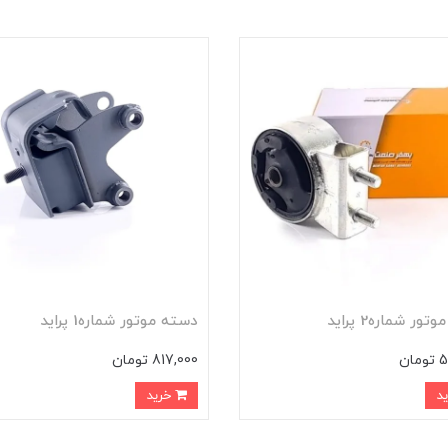
ور شماره2 پرايد
دسته موتور شماره1 پرايد
ان
817,000 تومان
خرید