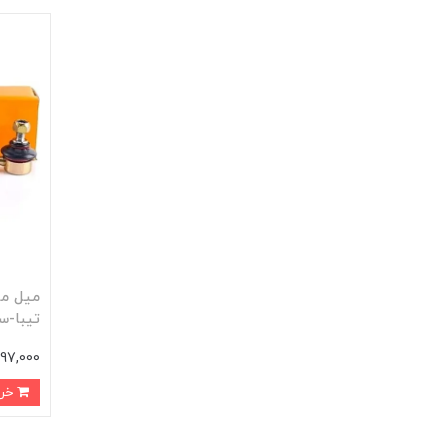
ميل مو
تيبا-س
497,000 توم
خرید