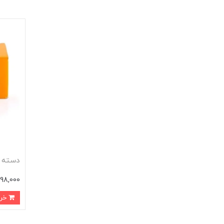
دسته موت
598,000 توم
خرید