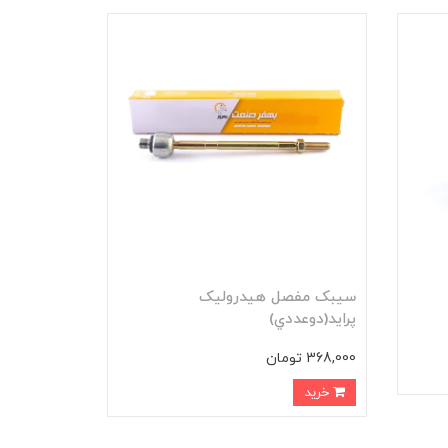
سيبک مفصل هيدروليک
پرايد(دوعددي)
368,000 تومان
خرید