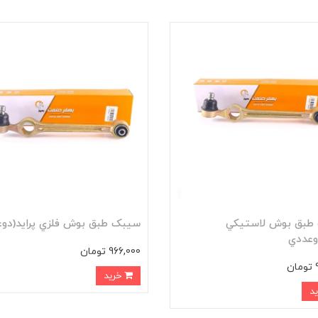
طبق بوش لاستيکي
سيبک طبق بوش فلزي پرايد(دوع
دوعددي
966,000 تومان
ن
خرید