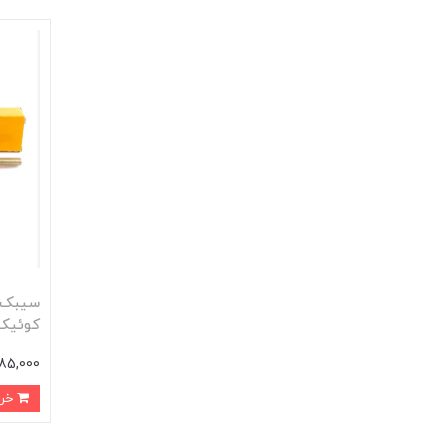
سيبک م
کوئيک
385,000 تو
خرید