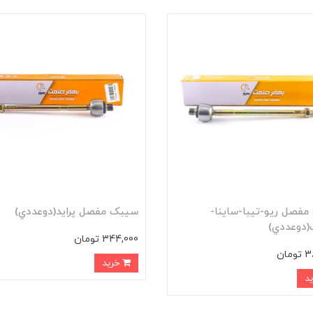
فصل ريو-تيبا-ساينا-
سيبک مفصل پرايد(دوعددي)
(دوعددي)
344,000 تومان
مان
خرید