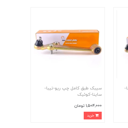
-
سيبک طبق کامل چپ ريو-تيبا-
ساينا-کوئيک
1,504,000 تومان
خرید