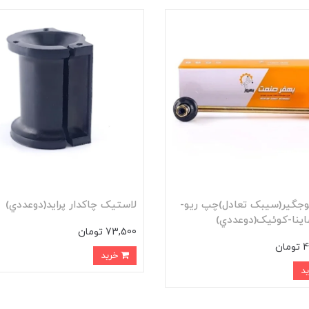
جگير(سيبک تعادل)چپ ريو-
لاستيک چاکدار پرايد(دوعددي)
اينا-کوئيک(دوعددي)
73,500 تومان
ان
خرید