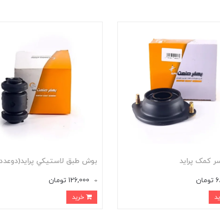
ر کمک پرايد
بوش طبق لاستيکي پرايد(دوعدد
ان
126,000 تومان
0
خرید