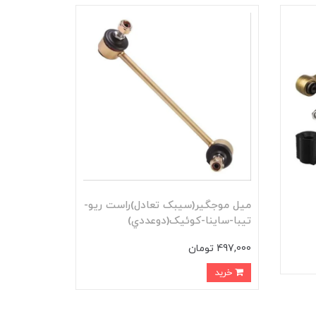
ميل موجگير(سيبک تعادل)راست ريو-
تيبا-ساينا-کوئيک(دوعددي)
497,000 تومان
خرید