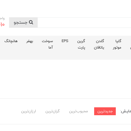
واح
جستجو
10
گلپا
گلدن
گرین
EPS
سوخت
بهفر
هانچانگ
موتور
یاتاقان
پارت
آما
مایش:
جدیدترین
محبوب‌ترین
گران‌ترین
ارزان‌ترین