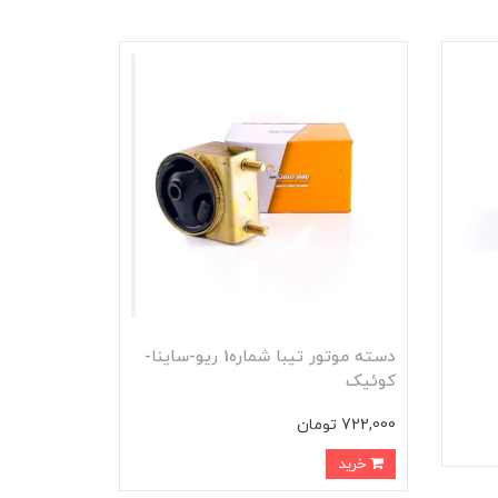
دسته موتور تيبا شماره1 ريو-ساينا-
کوئيک
722,000 تومان
خرید