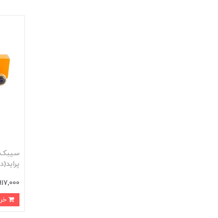
سيبک 
پرايد(
917,000 توما
خرید