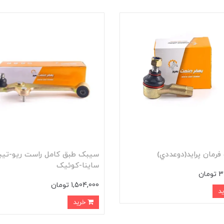
رمان پرايد(دوعددي)
سيبک طبق کامل راست ريو-تيبا
ساينا-کوئيک
ان
1,504,000 تومان
خرید