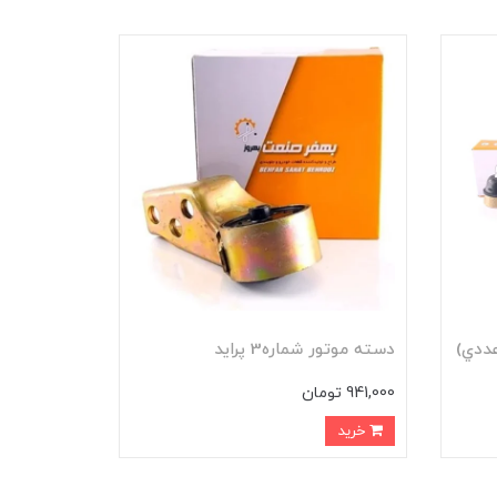
ددي)
دسته موتور شماره3 پرايد
941,000 تومان
خرید