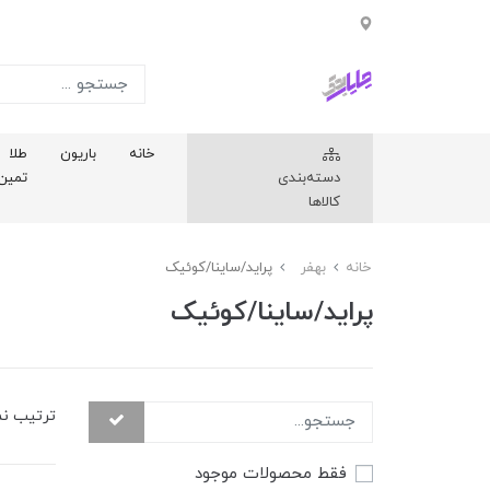
خانه
باریون
طلا
دسته‌بندی
تمین
کالاها
خانه
بهفر
پراید/ساینا/کوئیک
پراید/ساینا/کوئیک
ترتیب ن
فقط محصولات موجود