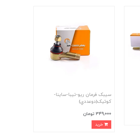
سيبک فرمان ريو-تيبا-ساينا-
کوئيک(دوعددي)
349,000 تومان
خرید