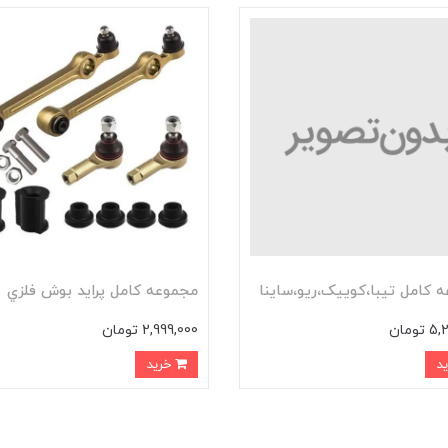
 کامل تيبا،کوييک،ريو،ساينا
مجموعه کامل پرايد بوش فلزي
ومان
2,999,000 تومان
خرید