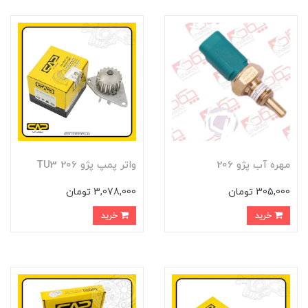
مهره آب پژو 206
واتر پمپ پژو 206 TU3
305,000 تومان
3,078,000 تومان
خرید
خرید