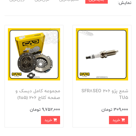
نمایش:
شمع پژو 206 SFR8SEO
مجموعه کامل ديسک و
TU5
صفحه کلاچ 206 (tu5)
309,000 تومان
9,752,000 تومان
خرید
خرید