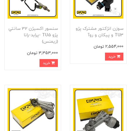
سوزن انژکتور مشترک پژو
سنسور اکسيژن 32 سانتي
TU3 و پيکان و روآ
پژو TU5 -پرايد-رانا
(زيمنس)
2,554,000 تومان
3,353,000 تومان
خرید
خرید