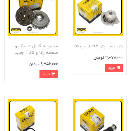
واتر پمپ پژو 206 (تيپ 5)
مجموعه کامل ديسک و
صفحه رانا و TU5 جديد
3,078,000 تومان
9,356,000 تومان
خرید
خرید