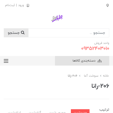
ورود
|
ثبت‌نام
جستجو
واحد فروش
09352403010
دسته‌بندی کالاها
خانه
سوخت آما
206-رانا
206-رانا
ترتیب
جدیدترین
محبوب‌ترین
گران‌ترین
ارزان‌ترین