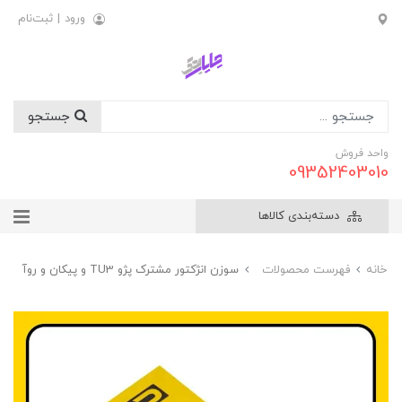
ورود
|
ثبت‌نام
جستجو
واحد فروش
09352403010
دسته‌بندی کالاها
خانه
فهرست محصولات
سوزن انژکتور مشترک پژو TU3 و پيکان و روآ