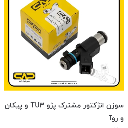
سوزن انژکتور مشترک پژو TU3 و پيکان
و روآ