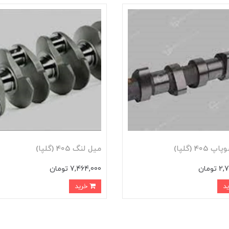
405 (گلپا)
ميل لنگ 405 (گلپا)
تومان
7,464,000 تومان
خرید