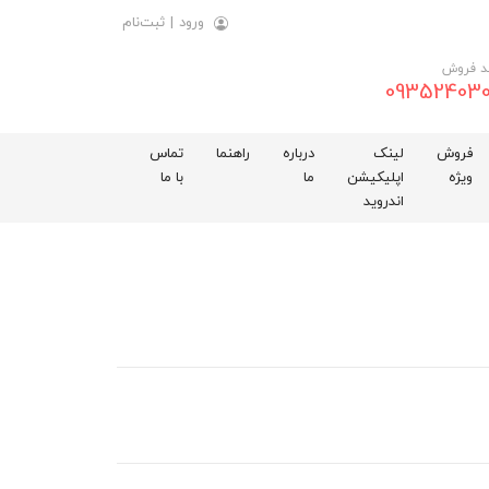
ورود
|
ثبت‌نام
د فروش
093524030
فروش
لینک
درباره
راهنما
تماس
ویژه
اپلیکیشن
ما
با ما
اندروید