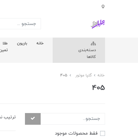
خانه
باریون
طلا
دسته‌بندی
تمین
کالاها
خانه
گلپا موتور
405
405
ترتیب ن
فقط محصولات موجود