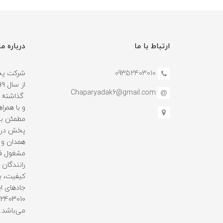
ارتباط با ما
درباره ما
09352403010
شرکت پخش
Chaparyadak6@gmail.com
گذاشته و
و با همرا
مطمئن بو
پخش در ا
همدان و 
مشغول فع
رانندگان ه
کیفیت، با
جادهای ای
می‌باشد.