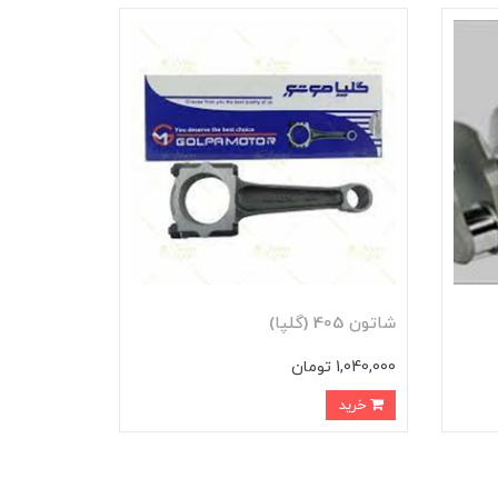
شاتون 405 (گلپا)
1,040,000 تومان
خرید