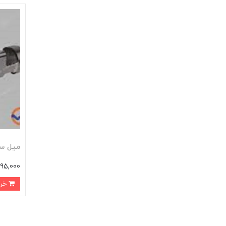
میل سوپاپ 
2,795,000 
خرید