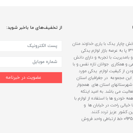
از تخفیف‌های ما باخبر شوید:
 چاپار یدک با یاری خداوند منان
از سال ۱۳۹۹ پا به عرصه بازار لوازم یدکی
 بامدیریت با تجربه و دارای دانش
هی و همکاری جوانان تازه نفس و با
دن از کیفیت لوازم یدکی مورد
عضویت در خبرنامه
ین مجموعه در جغرافیای استان
شهرستانهای استان های همجوار
الیت می باشد. به امید اینکه
مه خودرو ها با استفاده از لوازم با
 خیالی راحت در خیابان ها و
ن کشور عزیز تردد کنند.
09352403010 خط ارتباطی واحد فروش