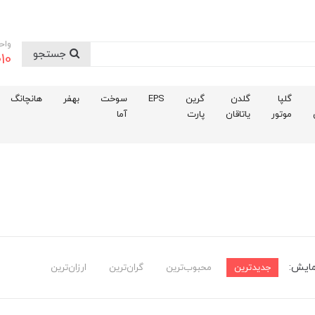
واح
جستجو
10
گلپا
گلدن
گرین
EPS
سوخت
بهفر
هانچانگ
موتور
یاتاقان
پارت
آما
مایش:
جدیدترین
محبوب‌ترین
گران‌ترین
ارزان‌ترین