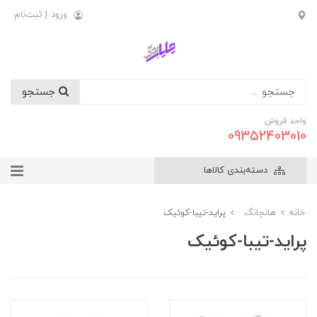
ورود
|
ثبت‌نام
جستجو
واحد فروش
09352403010
دسته‌بندی کالاها
خانه
هانچانگ
پراید-تیبا-کوئیک
پراید-تیبا-کوئیک