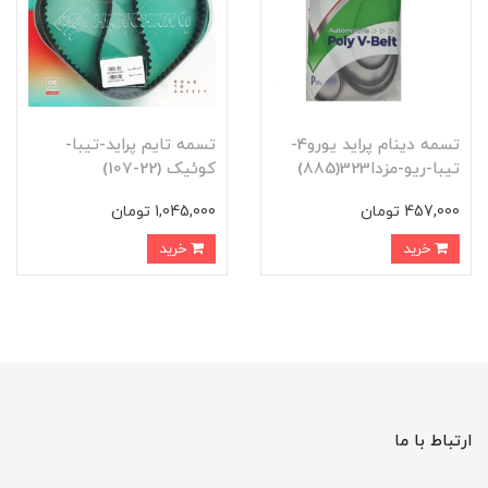
تسمه دينام پرايد يورو4-
تسمه تايم پرايد-تيبا-
تيبا-ريو-مزدا323(885)
کوئيک (22-107)
457,000 تومان
1,045,000 تومان
خرید
خرید
ارتباط با ما