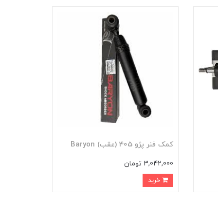
کمک فنر پژو 405 (عقب) Baryon
3,042,000 تومان
خرید