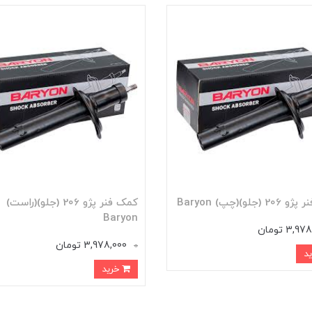
(جلو)(چپ) Baryon
کمک فنر پژو 206 (جلو)(راست)
Baryon
3,9 تومان
3,978,000 تومان
0
خرید