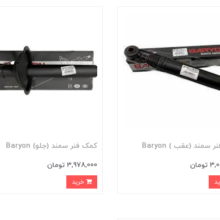
 سمند (عقب ) Baryon
کمک فنر سمند (جلو) Baryon
تومان
3,978,000 تومان
خرید