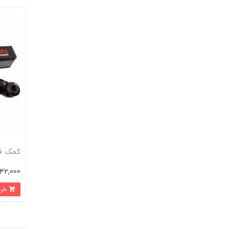
کمک فنر
3,042,000 
خرید