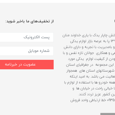
از تخفیف‌های ما باخبر شوید:
 چاپار یدک با یاری خداوند منان
از سال ۱۳۹۹ پا به عرصه بازار لوازم یدکی
 بامدیریت با تجربه و دارای دانش
هی و همکاری جوانان تازه نفس و با
دن از کیفیت لوازم یدکی مورد
عضویت در خبرنامه
ین مجموعه در جغرافیای استان
شهرستانهای استان های همجوار
الیت می باشد. به امید اینکه
مه خودرو ها با استفاده از لوازم با
 خیالی راحت در خیابان ها و
ن کشور عزیز تردد کنند.
09352403010 خط ارتباطی واحد فروش