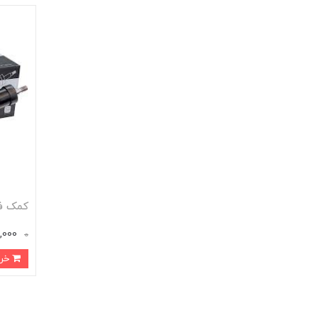
کمک فنر پژو 206 
78,000
0
خرید