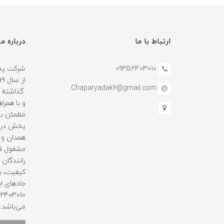
ارتباط با ما
درباره ما
09352403010
شرکت پخش
Chaparyadak6@gmail.com
گذاشته و
و با همرا
مطمئن بو
پخش در ا
همدان و 
مشغول فع
رانندگان ه
کیفیت، با
جادهای ای
می‌باشد.