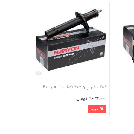
کمک فنر پژو 206 (عقب ) Baryon
3,042,000 تومان
خرید