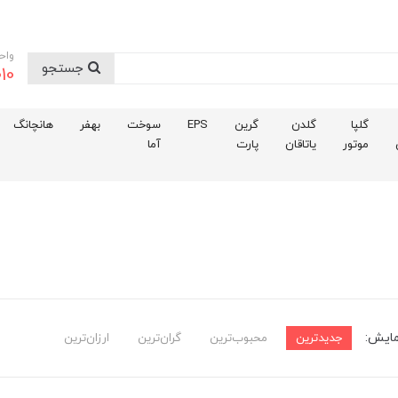
واح
جستجو
10
گلپا
گلدن
گرین
EPS
سوخت
بهفر
هانچانگ
موتور
یاتاقان
پارت
آما
مایش:
جدیدترین
محبوب‌ترین
گران‌ترین
ارزان‌ترین