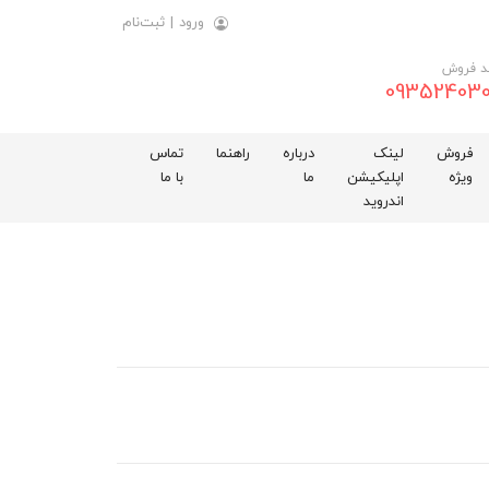
ورود
|
ثبت‌نام
د فروش
093524030
فروش
لینک
درباره
راهنما
تماس
ویژه
اپلیکیشن
ما
با ما
اندروید