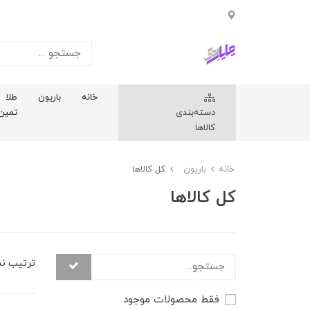
خانه
باریون
طلا
دسته‌بندی
تمین
کالاها
خانه
باریون
کل کالاها
کل کالاها
ترتیب ن
فقط محصولات موجود