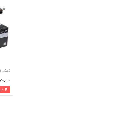
کمک فنر پژو 05
3,978,000 
خرید