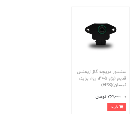
سنسور دریچه گاز زیمنس
قدیم (پژو 405، روا، پراید،
نیسان)(EPS)
769,000 تومان
0
خرید