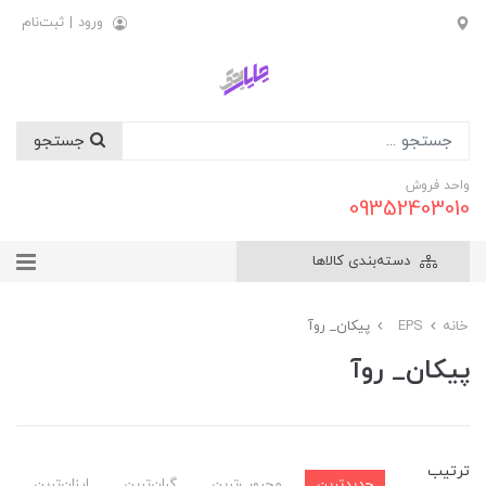
ورود
|
ثبت‌نام
جستجو
واحد فروش
09352403010
دسته‌بندی کالاها
خانه
EPS
پیکان_ روآ
پیکان_ روآ
ترتیب
جدیدترین
محبوب‌ترین
گران‌ترین
ارزان‌ترین