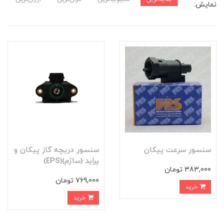
نمایش:
سنسور سرعت پیکان
سنسور دریچه گاز پیکان و
پراید (ساژم)(EPS)
383,000 تومان
769,000 تومان
خرید
خرید