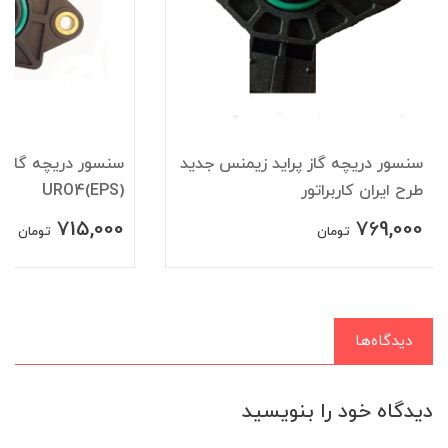
سنسور دريچه گاز پرايد زيمنس جديد
سنسور دریچه گازپر
طرح ايران کاربراتور
URO4(EPS)
715,000
769,000
تومان
تومان
دیدگاه‌ها
دیدگاه خود را بنویسید