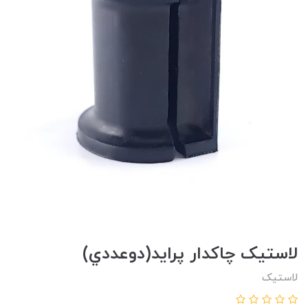
لاستيک چاکدار پرايد(دوعددي)
لاستیک