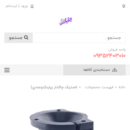
ورود
|
ثبت‌نام
جستجو
واحد فروش
09352403010
دسته‌بندی کالاها
خانه
فهرست محصولات
لاستيک چاکدار پرايد(دوعددي)