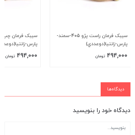
سيبک فرمان راست پژو 405-سمند-
پارس-زانتيا(دوعددي)
پارس-زانتيا(دوعددي
494,000
494,000
تومان
تومان
دیدگاه‌ها
دیدگاه خود را بنویسید