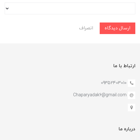
ارسال دیدگاه
انصراف
ارتباط با ما
09352403010
Chaparyadak6@gmail.com
درباره ما