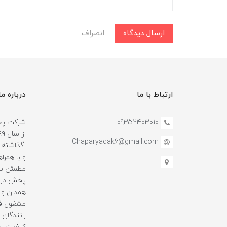
ارسال دیدگاه
انصراف
ارتباط با ما
درباره ما
09352403010
شرکت پخش
Chaparyadak6@gmail.com
گذاشته و
و با همرا
مطمئن بو
پخش در ا
همدان و 
مشغول فع
رانندگان ه