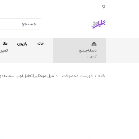
خانه
باریون
طلا
دسته‌بندی
تمین
کالاها
خانه
فهرست محصولات
ميل موجگير(تعادل)چپ سمند(دو