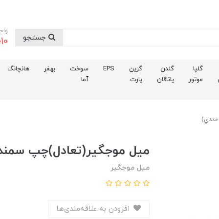
واح
جستجو
10
گلپا
گلدن
گرین
EPS
سوخت
بهفر
هانچانگ
موتور
یاتاقان
پارت
آما
عددي)
ميل موجگير(تعادل)چپ سمند
میل موجگیر
افزودن به علاقه‌مندی‌ها