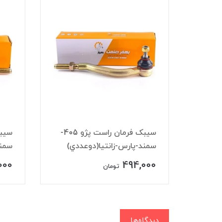
ندو
سيبک فرمان راست پژو 405-
سمند-پارس-زانتيا(دوعددي)
سمند
000
494,000
تومان
دیدگاه‌ها