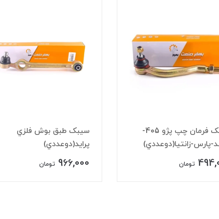
سيبک فرمان چپ پژو 405-
سيبک طبق بوش فلزي
-پارس-زانتيا(دوعددي)
پرايد(دوعددي)
966,000
494,
تومان
تومان