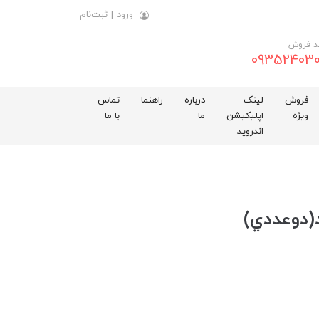
ورود
|
ثبت‌نام
د فروش
093524030
فروش
لینک
درباره
راهنما
تماس
ویژه
اپلیکیشن
ما
با ما
اندروید
(دوعددي)