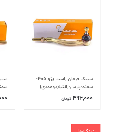
ندو
سيبک فرمان راست پژو 405-
سمند-پارس-زانتيا(دوعددي)
سمند
000
494,000
تومان
دیدگاه‌ها