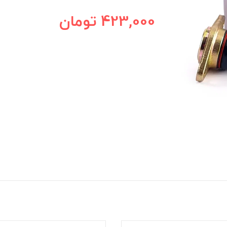
423,000
تومان