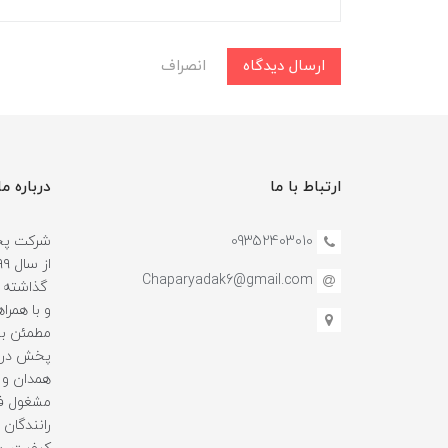
ارسال دیدگاه
انصراف
ارتباط با ما
درباره ما
09352403010
شرکت پخش
Chaparyadak6@gmail.com
گذاشته و
و با همرا
مطمئن بو
پخش در ا
همدان و 
مشغول فع
رانندگان ه