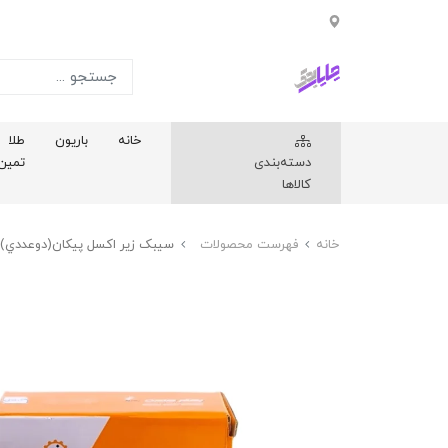
خانه
باریون
طلا
دسته‌بندی
تمین
کالاها
خانه
فهرست محصولات
سيبک زير اکسل پيکان(دوعددي)