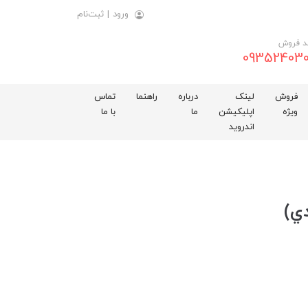
ورود
|
ثبت‌نام
د فروش
093524030
فروش
لینک
درباره
راهنما
تماس
ویژه
اپلیکیشن
ما
با ما
اندروید
ي)