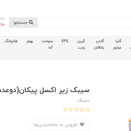
واح
جستجو
10
گلپا
گلدن
گرین
EPS
سوخت
بهفر
هانچانگ
موتور
یاتاقان
پارت
آما
سيبک زير اکسل پيکان(دوعدد
سیبک
افزودن به علاقه‌مندی‌ها