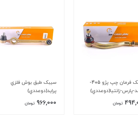
سيبک فرمان چپ پژو 405-
سيبک طبق بوش فلزي
-پارس-زانتيا(دوعددي)
پرايد(دوعددي)
966,000
494,
تومان
تومان