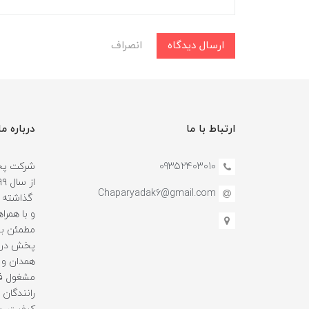
ارسال دیدگاه
انصراف
ارتباط با ما
درباره ما
09352403010
شرکت پخش
Chaparyadak6@gmail.com
گذاشته و
و با همرا
مطمئن بو
پخش در ا
همدان و 
مشغول فع
رانندگان ه