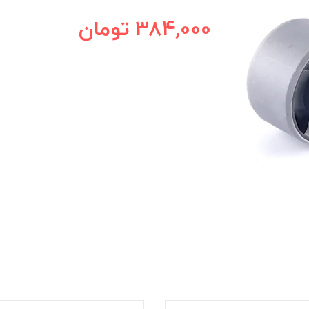
384,000
تومان