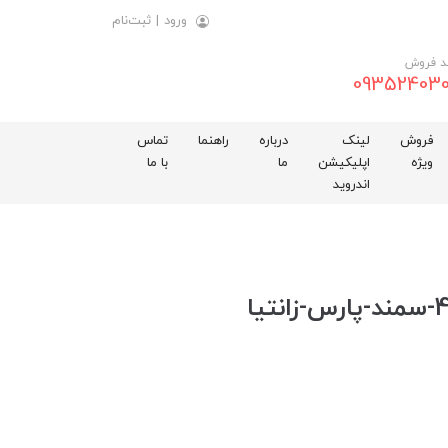
ورود
|
ثبت‌نام
د فروش
093524030
فروش
لینک
درباره
راهنما
تماس
ویژه
اپلیکیشن
ما
با ما
اندروید