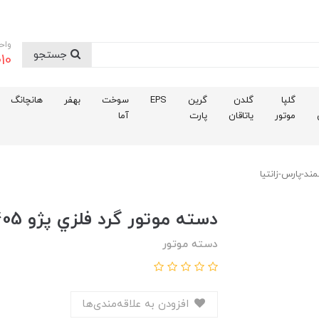
واح
جستجو
10
گلپا
گلدن
گرین
EPS
سوخت
بهفر
هانچانگ
موتور
یاتاقان
پارت
آما
دسته موتور گرد فلزي پژو 405-سمند-پارس-زانتيا
دسته موتور
افزودن به علاقه‌مندی‌ها