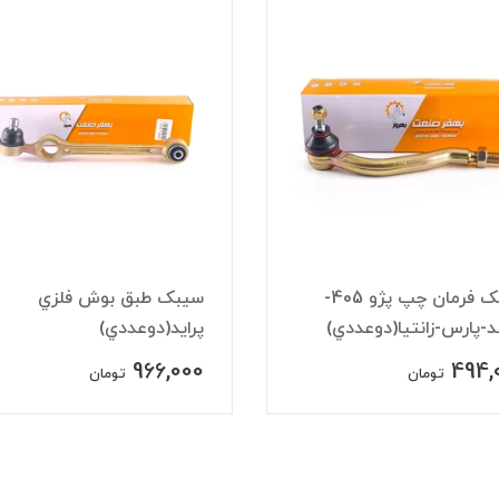
سيبک فرمان چپ پژو 405-
سيبک طبق بوش فلزي
-پارس-زانتيا(دوعددي)
پرايد(دوعددي)
966,000
494,
تومان
تومان