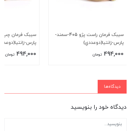
سيبک فرمان راست پژو 405-سمند-
پارس-زانتيا(دوعددي)
پارس-زانتيا(دوعددي
494,000
494,000
تومان
تومان
دیدگاه‌ها
دیدگاه خود را بنویسید