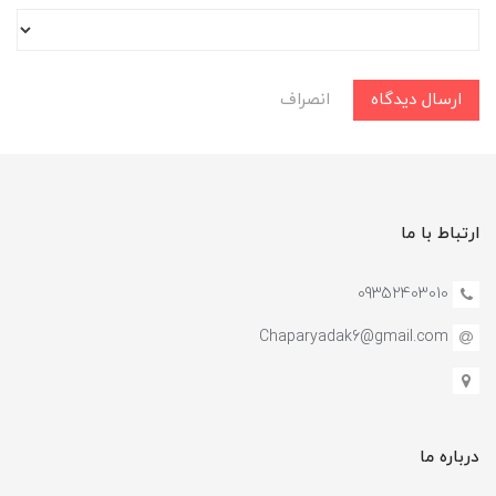
ارسال دیدگاه
انصراف
ارتباط با ما
09352403010
Chaparyadak6@gmail.com
درباره ما