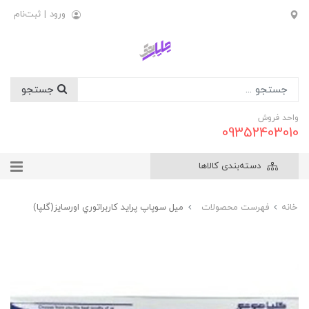
ورود
|
ثبت‌نام
جستجو
واحد فروش
09352403010
دسته‌بندی کالاها
خانه
فهرست محصولات
ميل سوپاپ پرايد کاربراتوري اورسايز(گلپا)