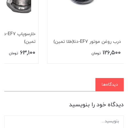
درب روغن موتور EF7-دنا(طلا تمین)
تمین)
63,100
126,500
تومان
تومان
دیدگاه‌ها
دیدگاه خود را بنویسید