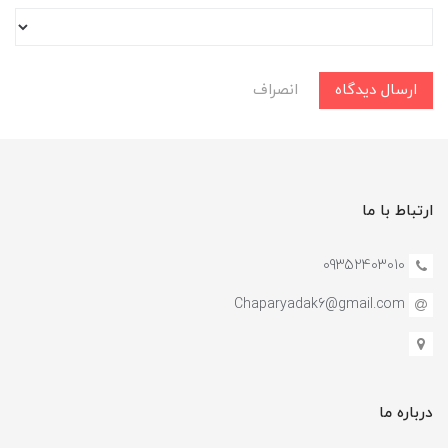
ارسال دیدگاه
انصراف
ارتباط با ما
09352403010
Chaparyadak6@gmail.com
درباره ما