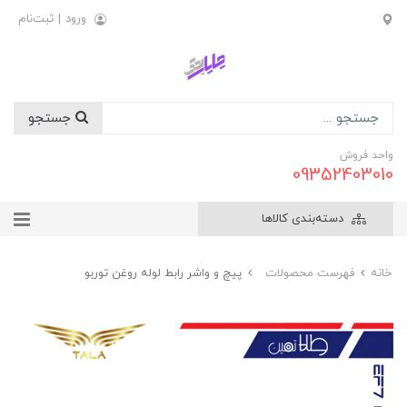
ورود
|
ثبت‌نام
جستجو
واحد فروش
09352403010
دسته‌بندی کالاها
خانه
فهرست محصولات
پيچ و واشر رابط لوله روغن توربو