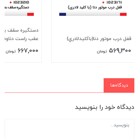
دستگيره سقف باقلا
قفل درب موتور دنا(باکليدلادري)
عقب راست دناودنا+
667,000
569,300
تومان
تومان
دیدگاه‌ها
دیدگاه خود را بنویسید