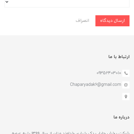
ارسال دیدگاه
انصراف
ارتباط با ما
09352403010
Chaparyadak6@gmail.com
درباره ما
شرکت پخش چاپار یدک با یاری خداوند منان از سال ۱۳۹۹ پا به عرصه