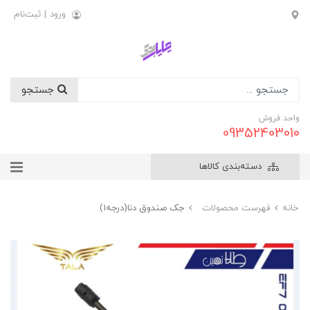
ورود
|
ثبت‌نام
جستجو
واحد فروش
09352403010
دسته‌بندی کالاها
خانه
فهرست محصولات
جک صندوق دنا(درجه1)