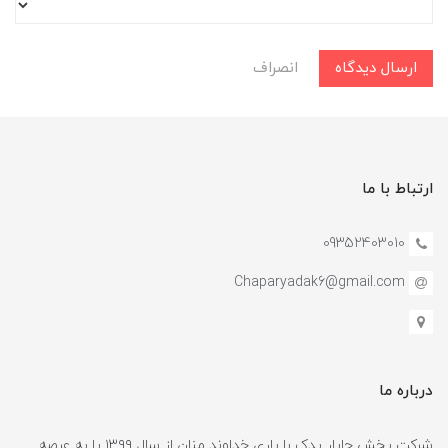
ارسال دیدگاه
انصراف
ارتباط با ما
09352403010
Chaparyadak6@gmail.com
درباره ما
شرکت پخش چاپار یدک با یاری خداوند منان از سال ۱۳۹۹ پا به عرصه