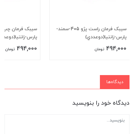
سيبک فرمان راست پژو 405-سمند-
پارس-زانتيا(دوعددي)
پارس-زانتيا(دوعددي
494,000
494,000
تومان
تومان
دیدگاه‌ها
دیدگاه خود را بنویسید