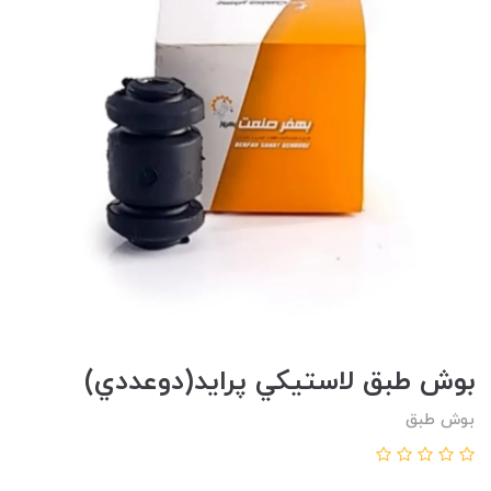
بوش طبق لاستيکي پرايد(دوعددي)
بوش طبق