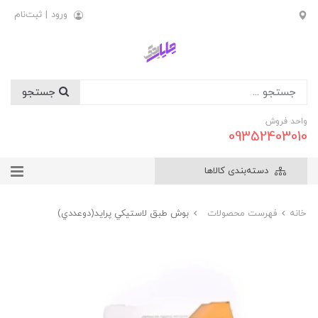
ورود
|
ثبت‌نام
جستجو
واحد فروش
09352403010
دسته‌بندی کالاها
خانه
فهرست محصولات
بوش طبق لاستيکي پرايد(دوعددي)