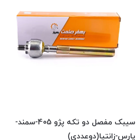
سيبک مفصل دو تکه پژو 405-سمند-
پارس-زانتيا(دوعددي)