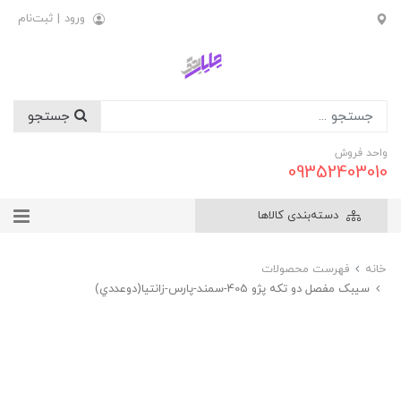
ورود
|
ثبت‌نام
جستجو
واحد فروش
09352403010
دسته‌بندی کالاها
خانه
فهرست محصولات
سيبک مفصل دو تکه پژو 405-سمند-پارس-زانتيا(دوعددي)