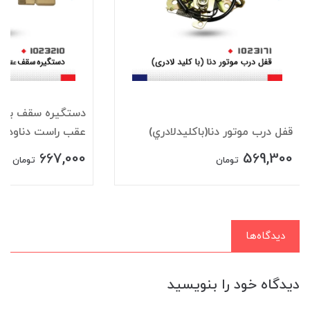
دستگيره سقف باقلا
قفل درب موتور دنا(باکليدلادري)
عقب راست دناودنا+
667,000
569,300
تومان
تومان
دیدگاه‌ها
دیدگاه خود را بنویسید