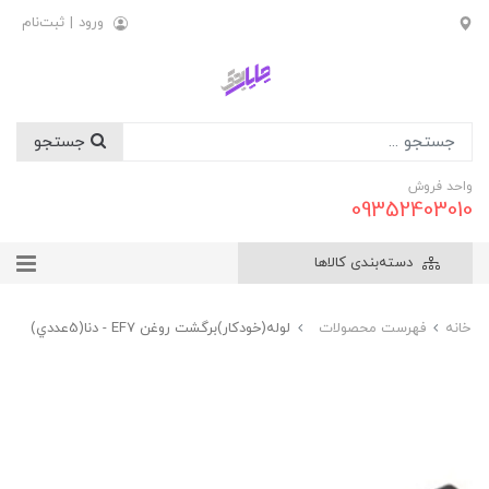
ورود
|
ثبت‌نام
جستجو
واحد فروش
09352403010
دسته‌بندی کالاها
خانه
فهرست محصولات
لوله(خودکار)برگشت روغن EF7 - دنا(5عددي)