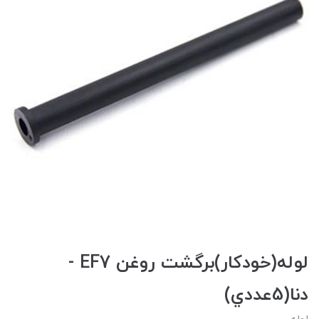
لوله(خودکار)برگشت روغن EF7 -
دنا(5عددي)