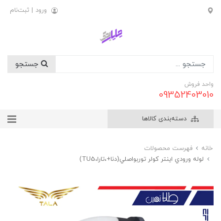
ورود
|
ثبت‌نام
جستجو
واحد فروش
09352403010
دسته‌بندی کالاها
خانه
فهرست محصولات
لوله ورودي اينتر کولر توربواصلي(دنا+،تارا،TU5)