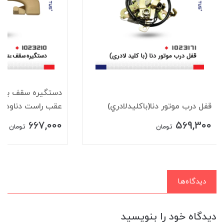
دستگيره سقف باقلا
قفل درب موتور دنا(باکليدلادري)
عقب راست دناودنا+
667,000
569,300
تومان
تومان
دیدگاه‌ها
دیدگاه خود را بنویسید