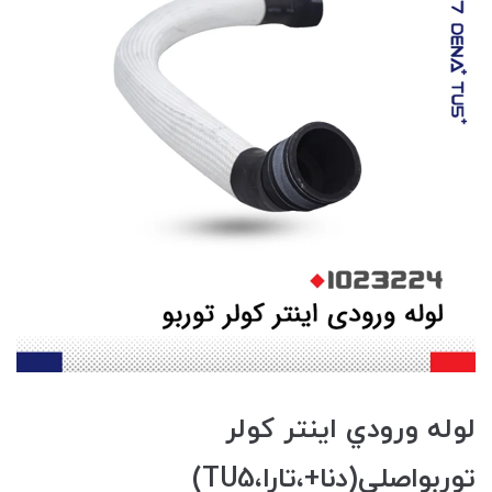
لوله ورودي اينتر کولر
توربواصلي(دنا+،تارا،TU5)