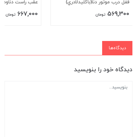
قفل درب موتور دنا(باکليدلادري)
عقب راست دناودنا+
667,000
569,300
تومان
تومان
دیدگاه‌ها
دیدگاه خود را بنویسید