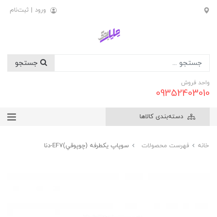
ورود
|
ثبت‌نام
جستجو
واحد فروش
09352403010
دسته‌بندی کالاها
خانه
فهرست محصولات
سوپاپ يکطرفه (چوپوقي)EF7-دنا