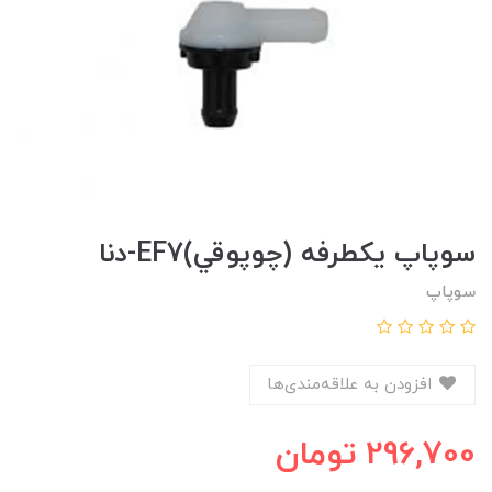
سوپاپ يکطرفه (چوپوقي)EF7-دنا
سوپاپ
افزودن به علاقه‌مندی‌ها
296,700
تومان