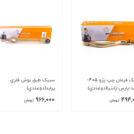
سيبک فرمان چپ پژو 405-
سيبک طبق بوش فلزي
-پارس-زانتيا(دوعددي)
پرايد(دوعددي)
966,000
494,
تومان
تومان