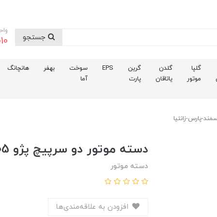
واح
جستجو
10
گلپا
گلدن
گرین
EPS
سوخت
بهفر
هانچانگ
موتور
یاتاقان
پارت
آما
دسته موتور دو سرپيچ پژو 405-سمند-پارس-زانتيا
دسته موتور
افزودن به علاقه‌مندی‌ها