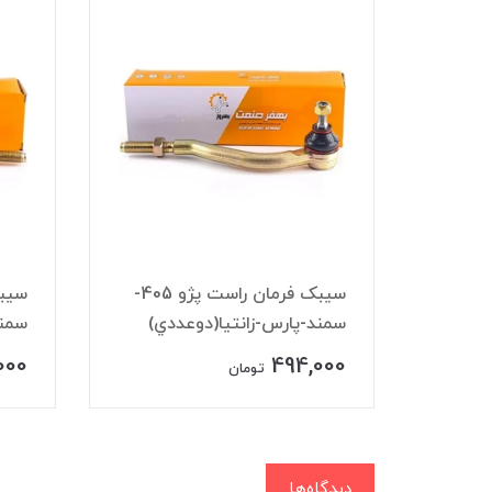
ندو
سيبک فرمان راست پژو 405-
سمند-پارس-زانتيا(دوعددي)
سمند
000
494,000
تومان
دیدگاه‌ها