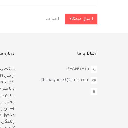
ارسال دیدگاه
انصراف
ارتباط با ما
درباره ما
09352403010
شرکت پخش
Chaparyadak6@gmail.com
گذاشته و
و با همرا
مطمئن بو
پخش در ا
همدان و 
مشغول فع
رانندگان ه