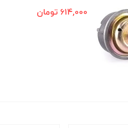
614,000
تومان