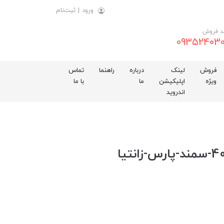
ورود
|
ثبت‌نام
د فروش
093524030
فروش
لینک
درباره
راهنما
تماس
ویژه
اپلیکیشن
ما
با ما
اندروید