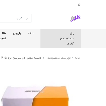
خانه
باریون
طلا
دسته‌بندی
تمین
کالاها
خانه
فهرست محصولات
دسته موتور دو سرپيچ پژو 405-سمند-پارس-زانتيا