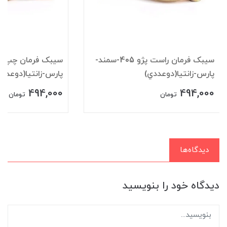
سيبک فرمان راست پژو 405-سمند-
پارس-زانتيا(دوعددي)
پارس-زانتيا(دوعددي
494,000
494,000
تومان
تومان
دیدگاه‌ها
دیدگاه خود را بنویسید