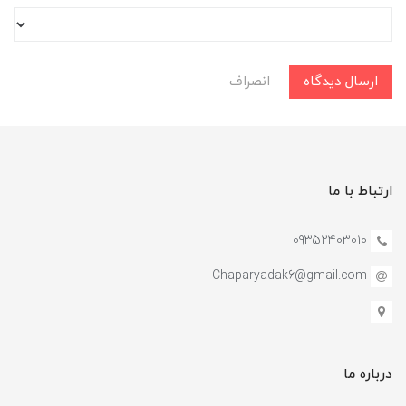
ارسال دیدگاه
انصراف
ارتباط با ما
09352403010
Chaparyadak6@gmail.com
درباره ما