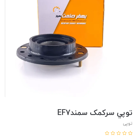
توپي سرکمک سمندEF7
توپی