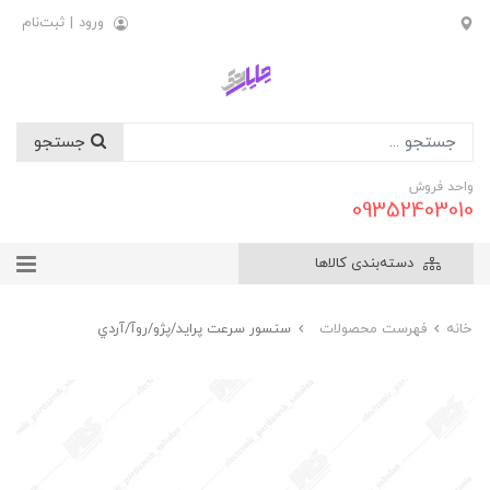
ورود
|
ثبت‌نام
جستجو
واحد فروش
09352403010
دسته‌بندی کالاها
خانه
فهرست محصولات
سنسور سرعت پرايد/پژو/روآ/آردي