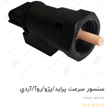
سنسور سرعت پرايد/پژو/روآ/آردي
سنسور سرعت