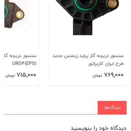
سنسور دريچه گاز پرايد زيمنس جديد
سنسور دریچه گازپر
طرح ايران کاربراتور
URO4(EPS)
715,000
769,000
تومان
تومان
دیدگاه‌ها
دیدگاه خود را بنویسید