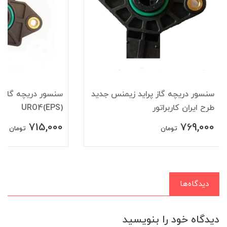
سنسور دريچه گاز پرايد زيمنس جديد
سنسور دریچه گازپر
طرح ايران کاربراتور
URO4(EPS)
715,000
769,000
تومان
تومان
دیدگاه‌ها
دیدگاه خود را بنویسید