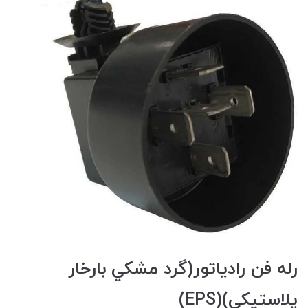
رله فن رادياتور(گرد مشکي بارخار
پلاستيکي)(EPS)