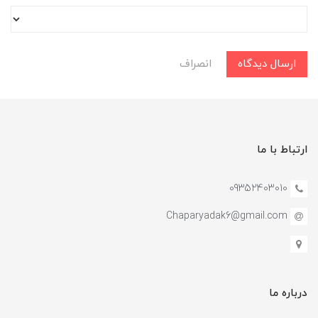
ارسال دیدگاه
انصراف
ارتباط با ما
09352403010
Chaparyadak6@gmail.com
درباره ما