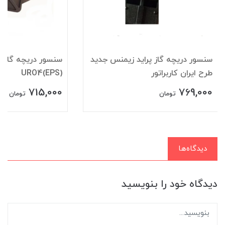
سنسور دريچه گاز پرايد زيمنس جديد
سنسور دریچه گازپر
طرح ايران کاربراتور
URO4(EPS)
715,000
769,000
تومان
تومان
دیدگاه‌ها
دیدگاه خود را بنویسید