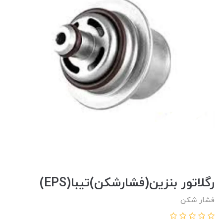
رگلاتور بنزين(فشارشکن)تيبا(EPS)
فشار شکن