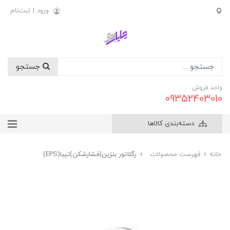
ورود
|
ثبت‌نام
جستجو
واحد فروش
09352403010
دسته‌بندی کالاها
خانه
فهرست محصولات
رگلاتور بنزين(فشارشکن)تيبا(EPS)