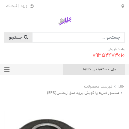
ورود
|
ثبت‌نام
جستجو
واحد فروش
09352403010
دسته‌بندی کالاها
خانه
فهرست محصولات
سنسور ضربه يا کوبش پرايد مدل زيمنس(EPS)