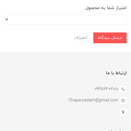
امتیاز شما به محصول
ارسال دیدگاه
انصراف
ارتباط با ما
09352403010
Chaparyadak6@gmail.com