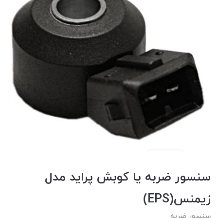
سنسور ضربه يا کوبش پرايد مدل
زيمنس(EPS)
سنسور ضربه