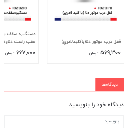
دستگيره سقف باقلا
قفل درب موتور دنا(باکليدلادري)
عقب راست دناودنا+
667,000
569,300
تومان
تومان
دیدگاه‌ها
دیدگاه خود را بنویسید