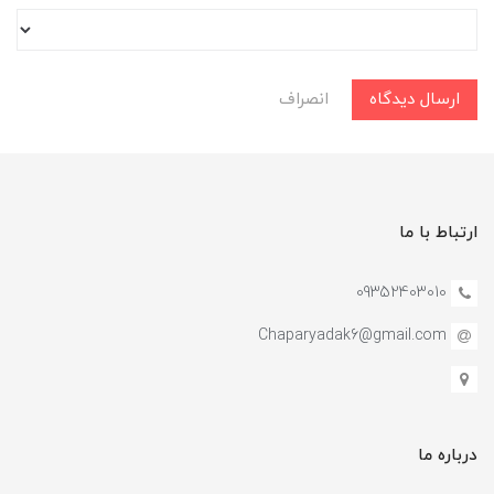
ارسال دیدگاه
انصراف
ارتباط با ما
09352403010
Chaparyadak6@gmail.com
درباره ما