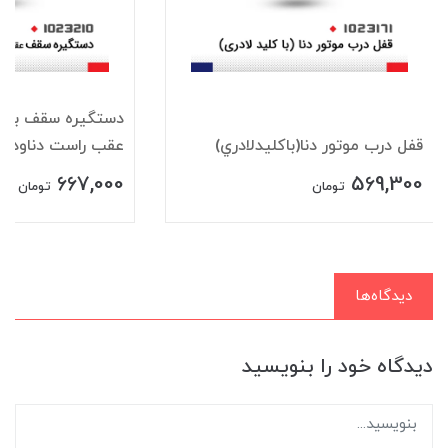
دستگيره سقف باقلا
قفل درب موتور دنا(باکليدلادري)
عقب راست دناودنا+
667,000
569,300
تومان
تومان
دیدگاه‌ها
دیدگاه خود را بنویسید