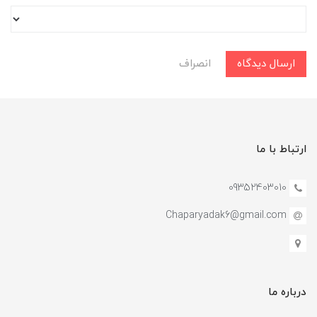
ارسال دیدگاه
انصراف
ارتباط با ما
09352403010
Chaparyadak6@gmail.com
درباره ما