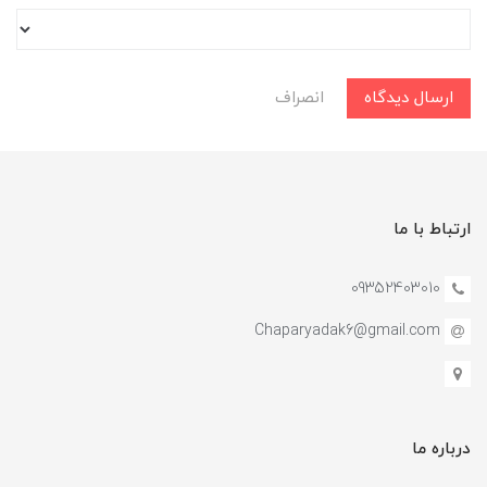
ارسال دیدگاه
انصراف
ارتباط با ما
09352403010
Chaparyadak6@gmail.com
درباره ما