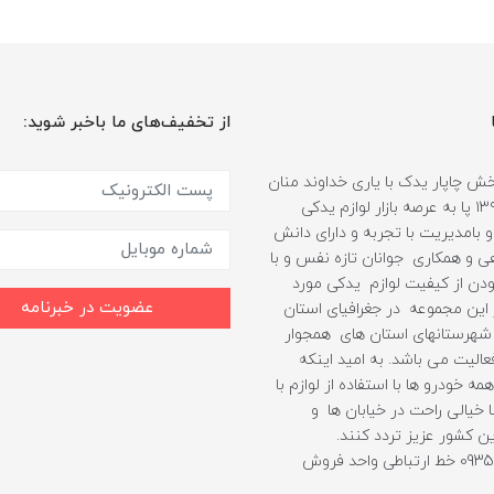
از تخفیف‌های ما باخبر شوید:
 چاپار یدک با یاری خداوند منان
از سال ۱۳۹۹ پا به عرصه بازار لوازم یدکی
 بامدیریت با تجربه و دارای دانش
هی و همکاری جوانان تازه نفس و با
دن از کیفیت لوازم یدکی مورد
عضویت در خبرنامه
ین مجموعه در جغرافیای استان
شهرستانهای استان های همجوار
الیت می باشد. به امید اینکه
مه خودرو ها با استفاده از لوازم با
 خیالی راحت در خیابان ها و
ن کشور عزیز تردد کنند.
09352403010 خط ارتباطی واحد فروش