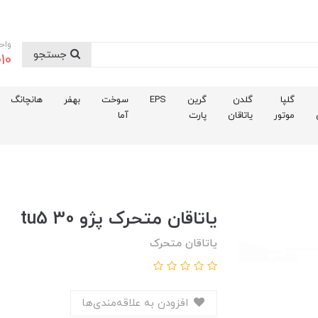
واح
جستجو
10
گلپا
گلدن
گرین
EPS
سوخت
بهفر
هانچانگ
موتور
یاتاقان
پارت
آما
ياتاقان متحرک پژو 30 tu5
یاتاقان متحرک
افزودن به علاقه‌مندی‌ها