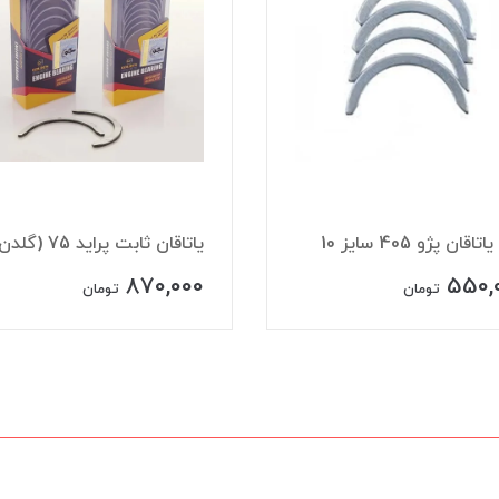
اقان پژو 405 سایز 10
یاتاقان ثابت پراید 75 (گلدن)
870,000
550,
تومان
تومان