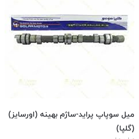
ميل سوپاپ پرايد-ساژم بهينه (اورسايز)
(گلپا)