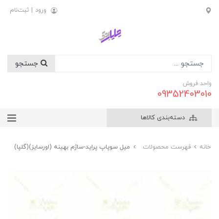
ورود
|
ثبت‌نام
جستجو
واحد فروش
09352403010
دسته‌بندی کالاها
خانه
فهرست محصولات
ميل سوپاپ پرايد-ساژم بهينه (اورسايز)(گلپا)