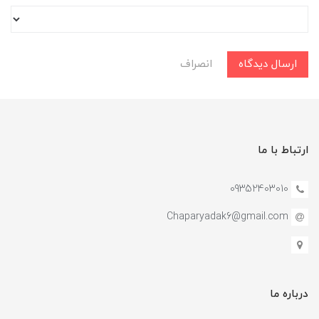
ارسال دیدگاه
انصراف
ارتباط با ما
09352403010
Chaparyadak6@gmail.com
درباره ما