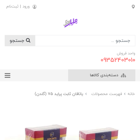
ورود
|
ثبت‌نام
جستجو
واحد فروش
09352403010
دسته‌بندی کالاها
خانه
فهرست محصولات
یاتاقان ثابت پراید 75 (گلدن)