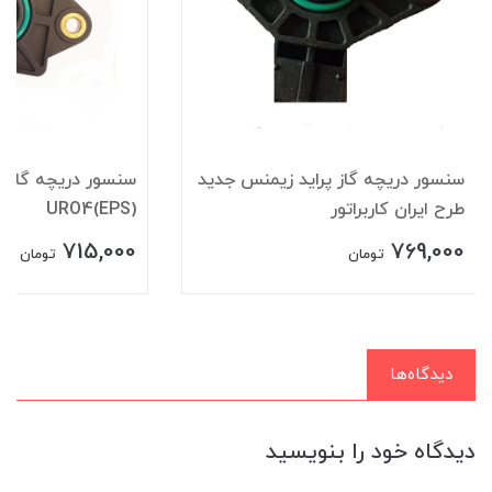
سنسور دريچه گاز پرايد زيمنس جديد
سنسور دریچه گازپر
طرح ايران کاربراتور
URO4(EPS)
715,000
769,000
تومان
تومان
دیدگاه‌ها
دیدگاه خود را بنویسید