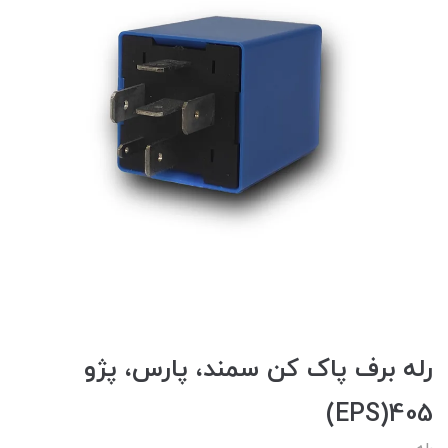
رله برف پاک کن سمند، پارس، پژو
405(EPS)