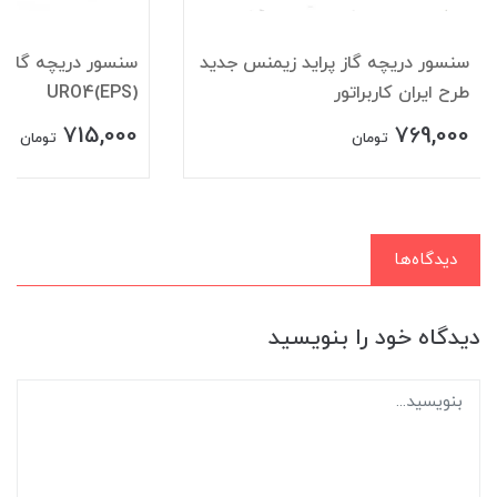
سنسور دريچه گاز پرايد زيمنس جديد
سنسور دریچه گازپر
طرح ايران کاربراتور
URO4(EPS)
715,000
769,000
تومان
تومان
دیدگاه‌ها
دیدگاه خود را بنویسید