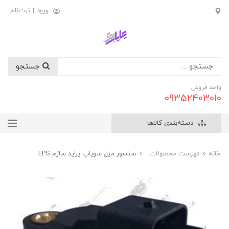
ورود
|
ثبت‌نام
جستجو
واحد فروش
09352403010
دسته‌بندی کالاها
خانه
فهرست محصولات
سنسور ميل سوپاپ پرايد ساژم EPS