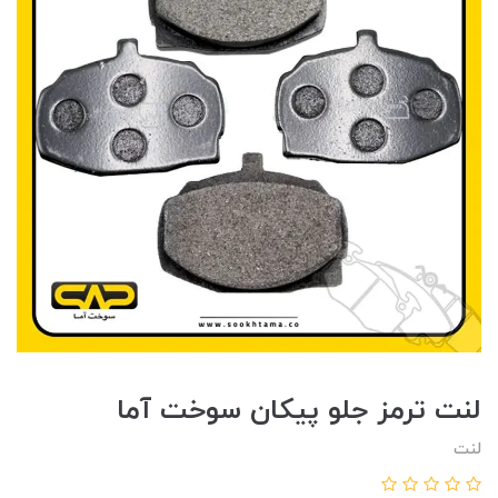
لنت ترمز جلو پيکان سوخت آما
لنت