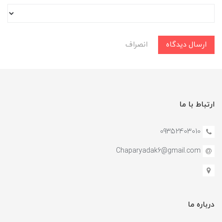
ارسال دیدگاه
انصراف
ارتباط با ما
09352403010
Chaparyadak6@gmail.com
درباره ما