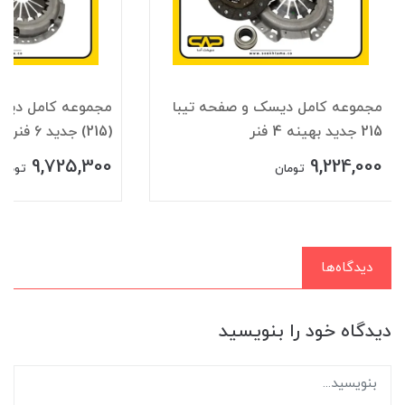
مجموعه کامل ديسک و صفحه تيبا
مجموعه کامل ديسک
215 جديد بهينه 4 فنر
(215) جدید 6 فنر
9,725,300
9,224,000
تومان
تومان
دیدگاه‌ها
دیدگاه خود را بنویسید