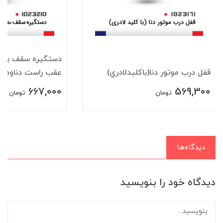
دستگيره سقف باقلا
قفل درب موتور دنا(باکليدلادري)
عقب راست دناودنا+
667,000
569,300
تومان
تومان
دیدگاه‌ها
دیدگاه خود را بنویسید