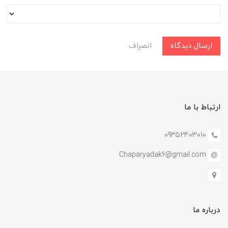
ارسال دیدگاه
انصراف
ارتباط با ما
09352403010
Chaparyadak6@gmail.com
درباره ما